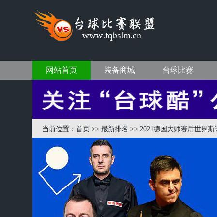
网站首页
装备商城
台球比赛
当前位置：
首页
>>
最新排名
>> 2021德国大师赛后世界斯诺克