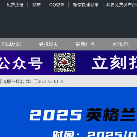
|
|
|
免费注册
登陆
QQ登录
微信快速登录
|
我要免费发布台
同城约球
寻找球友
最新排名
台球培训
职业排名 截止于2021-02-01 >>