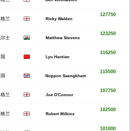
127750
格兰
Ricky Walden
123250
尔士
Matthew Stevens
116250
国
Lyu Haotian
115500
国
Noppon Saengkham
107750
格兰
Joe O'Connor
102500
格兰
Robert Milkins
101000