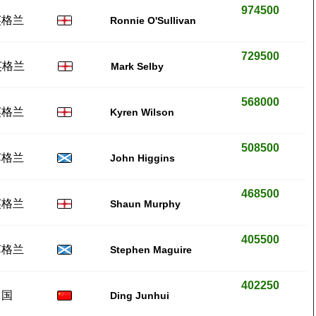
974500
格兰
Ronnie O'Sullivan
729500
格兰
Mark Selby
568000
格兰
Kyren Wilson
508500
格兰
John Higgins
468500
格兰
Shaun Murphy
405500
格兰
Stephen Maguire
402250
国
Ding Junhui