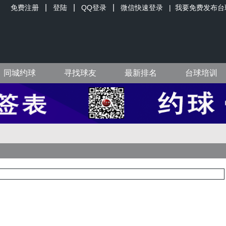
|
|
|
免费注册
登陆
QQ登录
微信快速登录
|
我要免费发布台
同城约球
寻找球友
最新排名
台球培训