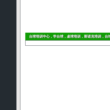
台球培训中心，学台球，桌球培训，斯诺克培训，台