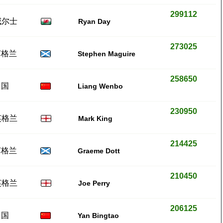
299112
尔士
Ryan Day
273025
格兰
Stephen Maguire
258650
国
Liang Wenbo
230950
格兰
Mark King
214425
格兰
Graeme Dott
210450
格兰
Joe Perry
206125
国
Yan Bingtao