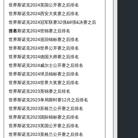
世界斯诺克2024英国公开赛之后排名
世界斯诺克2024西安大奖赛之后排名
世界斯诺克2024冠军联赛32强&8强&决赛之后
排名
世界斯诺克2024世锦赛之后排名
世界斯诺克2024巡回锦标赛之后排名
世界斯诺克2024世界公开赛之后排名
世界斯诺克2024德国大师赛之后排名
世界斯诺克2024威尔士公开赛之后排名
世界斯诺克2024球员锦标赛之后排名
世界斯诺克2024世界大奖赛之后排名
世界斯诺克2023英锦赛之后排名
世界斯诺克2023单局限时赛12月之后排名
世界斯诺克2023苏格兰公开赛之后排名
世界斯诺克2023国际锦标赛之后排名
世界斯诺克2023英国公开赛之后排名
世界斯诺克2023英格兰公开赛之后排名