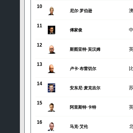
10
澳
尼尔·罗伯逊
11
中
傅家俊
12
英
斯图亚特·宾汉姆
13
比
卢卡·布雷切尔
14
苏
安东尼·麦克吉尔
15
英
阿里斯特·卡特
16
北
马克·艾伦