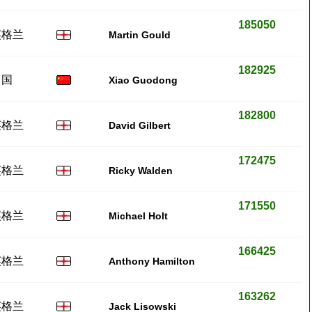
185050
格兰
Martin Gould
182925
国
Xiao Guodong
182800
格兰
David Gilbert
172475
格兰
Ricky Walden
171550
格兰
Michael Holt
166425
格兰
Anthony Hamilton
163262
格兰
Jack Lisowski