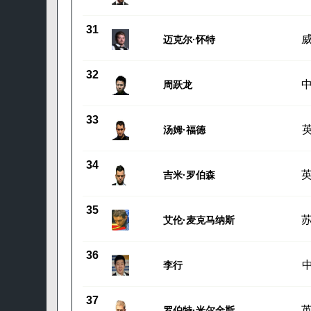
31
威
迈克尔·怀特
32
中
周跃龙
33
英
汤姆·福德
34
英
吉米·罗伯森
35
苏
艾伦·麦克马纳斯
36
中
李行
37
英
罗伯特·米尔金斯