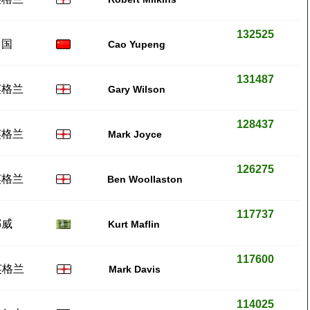
132525
国
Cao Yupeng
131487
格兰
Gary Wilson
128437
格兰
Mark Joyce
126275
格兰
Ben Woollaston
117737
威
Kurt Maflin
117600
格兰
Mark Davis
114025