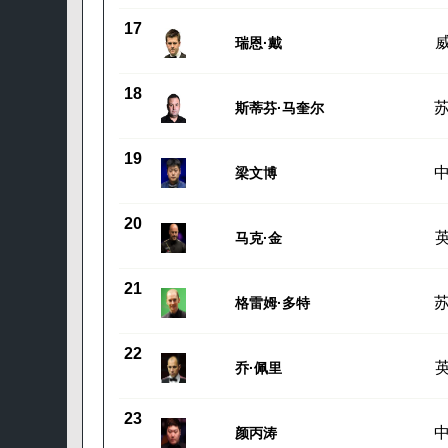
17
威
瑞恩·戴
18
苏
斯蒂芬·马奎尔
19
中
梁文博
20
英
马克·金
21
苏
格雷姆·多特
22
英
乔·佩里
23
中
颜丙涛