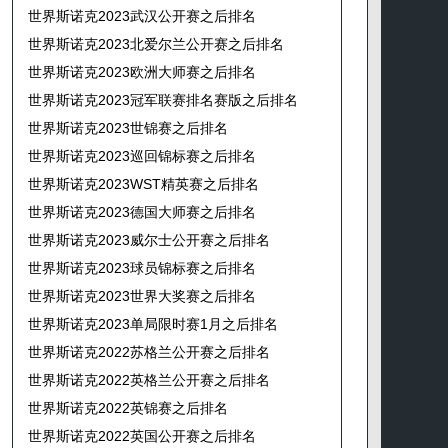
世界斯诺克2023武汉公开赛之后排名
世界斯诺克2023北爱尔兰公开赛之后排名
世界斯诺克2023欧洲大师赛之后排名
世界斯诺克2023冠军联赛排名赛版之后排名
世界斯诺克2023世锦赛之后排名
世界斯诺克2023巡回锦标赛之后排名
世界斯诺克2023WST精英赛之后排名
世界斯诺克2023德国大师赛之后排名
世界斯诺克2023威尔士公开赛之后排名
世界斯诺克2023球员锦标赛之后排名
世界斯诺克2023世界大奖赛之后排名
世界斯诺克2023单局限时赛1月之后排名
世界斯诺克2022苏格兰公开赛之后排名
世界斯诺克2022英格兰公开赛之后排名
世界斯诺克2022英锦赛之后排名
世界斯诺克2022英国公开赛之后排名