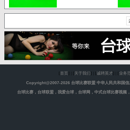
[
首页
] | [
关于我们
] | [
诚聘英才
] | [
业务
Copyright@2007-2026 台球比赛联盟 中华人民共和
台球比赛，台球联盟，我爱台球，台球网，中式台球比赛视频