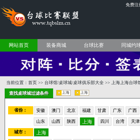
免费注
网站首页
装备商城
台球比赛
同城约
当前位置：
首页
>> 台球馆/桌球城/桌球俱乐部大全 >> 上海上海台球
上海
上海
查找桌球城过滤条件
省份：
安徽
澳门
北京
福建
甘肃
广东
广西
山东
山西
陕西
上海
四川
台湾
天津
城市：
上海