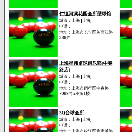
仁恒河滨花园会所壁球馆
城市：上海 [上海]
电话：
地址：上海市长宁区芙蓉江路
388弄
上海星伟桌球俱乐部(中春
路店)
城市：上海 [上海]
电话：
地址：上海市闵行区中春路
7089号a座负1楼
3Q台球会所
城市：上海 [上海]
电话：
地址：上海市松江区梅家浜路