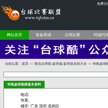
免费注
网站首页
装备商城
台球比赛
同城约
当前位置：
首页
>> 查找台球馆/桌球城/桌球俱乐部大全 >> 华闽桌球
华闽桌球棋牌基本资料
电话:
传真:
城市:
广东
深圳
龙岗区