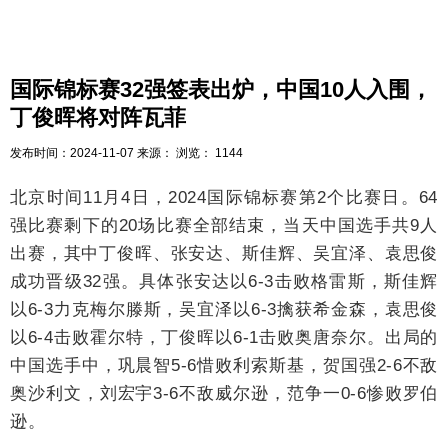
国际锦标赛32强签表出炉，中国10人入围，
丁俊晖将对阵瓦菲
发布时间：
2024-11-07
来源：
浏览：
1144
北京时间11月4日，2024国际锦标赛第2个比赛日。64
强比赛剩下的20场比赛全部结束，当天中国选手共9人
出赛，其中丁俊晖、张安达、斯佳辉、吴宜泽、袁思俊
成功晋级32强。具体张安达以6-3击败格雷斯，斯佳辉
以6-3力克梅尔滕斯，吴宜泽以6-3擒获希金森，袁思俊
以6-4击败霍尔特，丁俊晖以6-1击败奥唐奈尔。出局的
中国选手中，巩晨智5-6惜败利索斯基，贺国强2-6不敌
奥沙利文，刘宏宇3-6不敌威尔逊，范争一0-6惨败罗伯
逊。