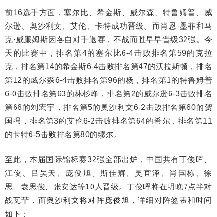
前16选手方面，塞尔比、希金斯、威尔森、特鲁姆普、威
尔逊、奥沙利文、艾伦、卡特成功晋级。而肖恩·墨菲和马
克·威廉姆斯因各自对手退赛，不战而胜早早晋级32强。今
天的比赛中，排名第4的塞尔比6-4击败排名第59的克拉
克，排名第14的希金斯6-4击败排名第47的沃拉斯顿，排名
第12的威尔森6-4击败排名第96的杨，排名第1的特鲁姆普
6-0击败排名第63的林杉峰，排名第2的威尔逊6-3击败排名
第66的刘宏宇，排名第5的奥沙利文6-2击败排名第60的贺
国强，排名第3的艾伦6-2击败排名第64的希尔，排名第11
的卡特6-5击败排名第80的缪尔。
至此，本届国际锦标赛32强全部出炉，中国共有丁俊晖、
江俊、吕昊天、庞俊旭、斯佳辉、吴宜泽、肖国栋、徐
思、袁思俊、张安达等10人晋级。丁俊晖将在明晚7点半对
战瓦菲，而
奥沙利文将对阵庞俊旭，
详细对阵签表和时间
如下：