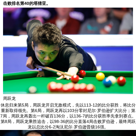
击败排名第40的塔猜亚。
周跃龙
休息归来第5局，周跃龙开启无敌模式，先以113-12的比分获胜，将比分
重新取得领先。第6局，周跃龙再以103分零封尼尔·罗伯逊扩大比分；第
7局，周跃龙再轰出一杆破百136分，以136-7的比分获胜率先拿到赛点。
第8局，周跃龙乘胜追击，以98-36的比分直落4局击败罗伯逊，最终周跃
龙以总比分6-2淘汰尼尔·罗伯逊晋级16强。