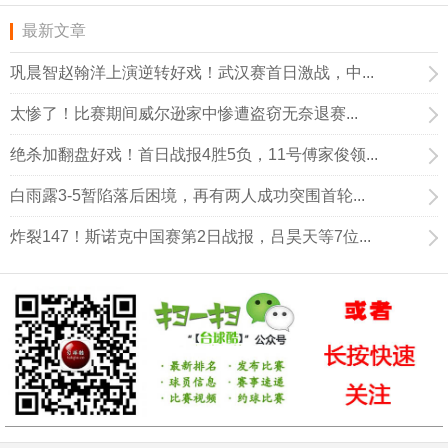
最新文章
巩晨智赵翰洋上演逆转好戏！武汉赛首日激战，中...
太惨了！比赛期间威尔逊家中惨遭盗窃无奈退赛...
绝杀加翻盘好戏！首日战报4胜5负，11号傅家俊领...
白雨露3-5暂陷落后困境，再有两人成功突围首轮...
炸裂147！斯诺克中国赛第2日战报，吕昊天等7位...