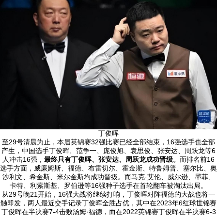
丁俊晖
至29号清晨为止，本届英锦赛32强比赛已经全部结束，16强选手也全部
产生，中国选手丁俊晖、范争一、庞俊旭、袁思俊、张安达、周跃龙等6
人冲击16强，
最终只有丁俊晖、张安达、周跃龙成功晋级。
而排名前16
选手方面，威廉姆斯、福德、布雷切尔、霍金斯、特鲁姆普、塞尔比、奥
沙利文、希金斯、米尔金斯均成功晋级。而马克·艾伦、威尔逊、墨菲、
卡特、利索斯基、罗伯逊等16强种子选手在首轮翻车被淘汰出局。
从29号晚21开始，16强大战将继续打响，丁俊晖对阵福德的大战也将一
触即发，两人最近交手记录丁俊晖全胜占优，其中在2023年6红球世锦赛
丁俊晖在半决赛7-4击败汤姆·福德，而在2022英锦赛丁俊晖在半决赛6-3