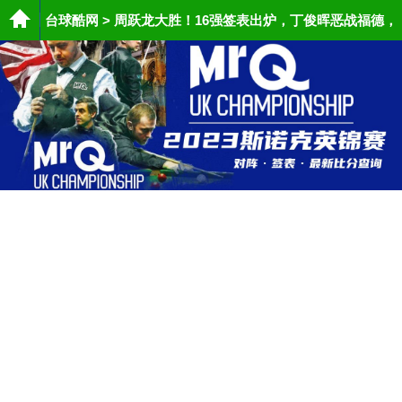
台球酷网
>
周跃龙大胜！16强签表出炉，丁俊晖恶战福德，