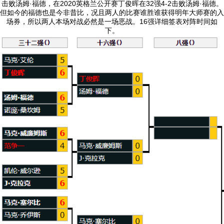
击败汤姆·福德，在2020英格兰公开赛丁俊晖在32强4-2击败汤姆·福德。
但如今的福德也是今非昔比，况且两人的比赛谁胜谁获得明年大师赛的入
场券，所以两人本场对战必然是一场恶战。16强详细签表对阵时间如
下。