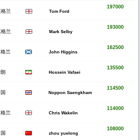
197000
格兰
Tom Ford
193000
格兰
Mark Selby
162500
格兰
John Higgins
135500
朗
Hossein Vafaei
114500
国
Noppon Saengkham
114000
格兰
Chris Wakelin
108000
国
zhou yuelong