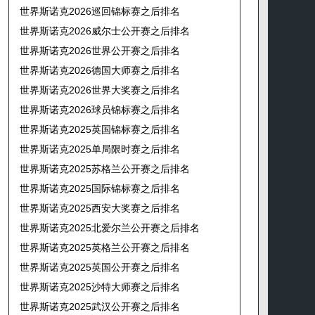
世界斯诺克2026巡回锦标赛之后排名
世界斯诺克2026威尔士公开赛之后排名
世界斯诺克2026世界公开赛之后排名
世界斯诺克2026德国大师赛之后排名
世界斯诺克2026世界大奖赛之后排名
世界斯诺克2026球员锦标赛之后排名
世界斯诺克2025英国锦标赛之后排名
世界斯诺克2025单局限时赛之后排名
世界斯诺克2025苏格兰公开赛之后排名
世界斯诺克2025国际锦标赛之后排名
世界斯诺克2025西安大奖赛之后排名
世界斯诺克2025北爱尔兰公开赛之后排名
世界斯诺克2025英格兰公开赛之后排名
世界斯诺克2025英国公开赛之后排名
世界斯诺克2025沙特大师赛之后排名
世界斯诺克2025武汉公开赛之后排名