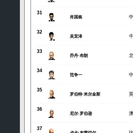
31
中
肖国栋
32
中
吴宜泽
33
北
乔丹·布朗
34
中
范争一
35
英
罗伯特·米尔金斯
36
澳
尼尔·罗伯逊
37
比
卢卡·布雷切尔