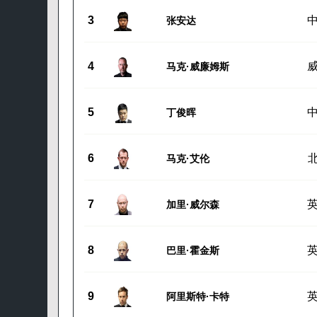
3
中
张安达
4
威
马克·威廉姆斯
5
中
丁俊晖
6
北
马克·艾伦
7
英
加里·威尔森
8
英
巴里·霍金斯
9
英
阿里斯特·卡特