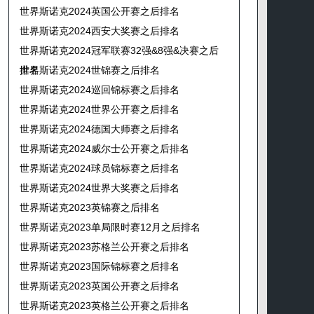
世界斯诺克2024英国公开赛之后排名
世界斯诺克2024西安大奖赛之后排名
世界斯诺克2024冠军联赛32强&8强&决赛之后
排名
世界斯诺克2024世锦赛之后排名
世界斯诺克2024巡回锦标赛之后排名
世界斯诺克2024世界公开赛之后排名
世界斯诺克2024德国大师赛之后排名
世界斯诺克2024威尔士公开赛之后排名
世界斯诺克2024球员锦标赛之后排名
世界斯诺克2024世界大奖赛之后排名
世界斯诺克2023英锦赛之后排名
世界斯诺克2023单局限时赛12月之后排名
世界斯诺克2023苏格兰公开赛之后排名
世界斯诺克2023国际锦标赛之后排名
世界斯诺克2023英国公开赛之后排名
世界斯诺克2023英格兰公开赛之后排名