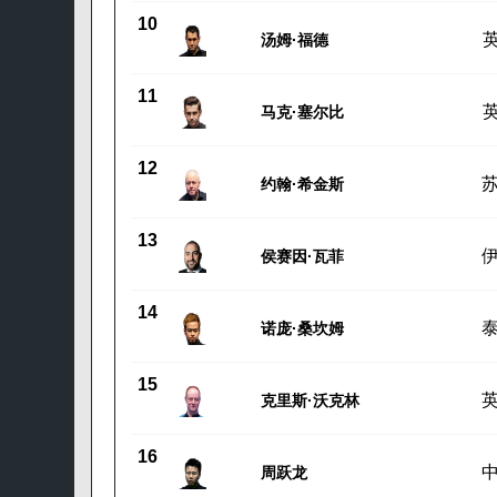
10
英
汤姆·福德
11
英
马克·塞尔比
12
苏
约翰·希金斯
13
伊
侯赛因·瓦菲
14
泰
诺庞·桑坎姆
15
英
克里斯·沃克林
16
中
周跃龙