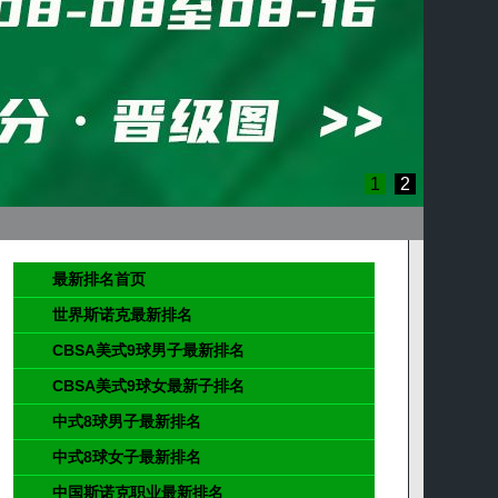
1
2
最新排名首页
世界斯诺克最新排名
CBSA美式9球男子最新排名
CBSA美式9球女最新子排名
中式8球男子最新排名
中式8球女子最新排名
中国斯诺克职业最新排名