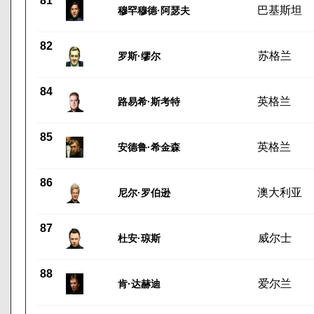
81
巴基斯坦
穆罕穆德·阿瑟夫
82
苏格兰
罗斯·缪尔
84
英格兰
路易希·斯考特
85
英格兰
安德鲁·希金森
86
澳大利亚
尼尔·罗伯逊
87
威尔士
杜安·琼斯
88
爱尔兰
肯·达赫迪