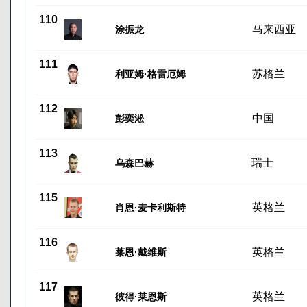
110
马来西亚
涂振龙
111
苏格兰
利亚姆·格雷厄姆
112
中国
彭奕淞
113
瑞士
乌森巴赫
115
英格兰
肖恩·麦卡利斯特
116
英格兰
莱恩·戴维斯
117
英格兰
彼得·莱恩斯