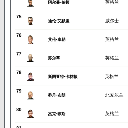
英格兰
阿尔菲·伯顿
75
威尔士
迪伦·艾默里
76
英格兰
艾伦·泰勒
77
英格兰
苏尔蒂
78
英格兰
斯图亚特·卡林顿
79
北爱尔兰
乔丹·布朗
80
英格兰
杰克·琼斯