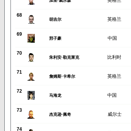
英格兰
加里·威尔森
68
英格兰
胡吉尔
69
中国
邢子豪
70
比利时
朱利安·勒克莱克
71
英格兰
詹姆斯·卡希尔
72
中国
马海龙
73
威尔士
杰克逊·佩奇
74