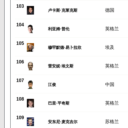
103
德国
卢卡斯·克莱克斯
104
英格兰
利亚姆·普伦
105
埃及
穆罕默德·易卜拉欣
106
英格兰
雷安妮·埃文斯
107
中国
江俊
108
英格兰
巴里·平奇斯
109
苏格兰
安东尼·麦克吉尔