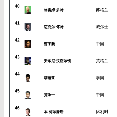
40
苏格兰
格雷姆·多特
41
威尔士
迈克尔·怀特
42
中国
曹宇鹏
43
英格兰
安东尼·汉密尔顿
44
泰国
塔猜亚
45
中国
范争一
46
比利时
本·梅尔滕斯