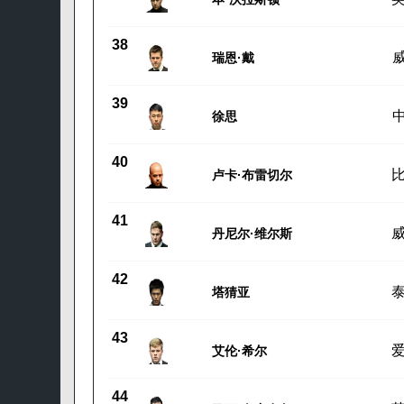
38
威
瑞恩·戴
39
中
徐思
40
比
卢卡·布雷切尔
41
威
丹尼尔·维尔斯
42
泰
塔猜亚
43
爱
艾伦·希尔
44