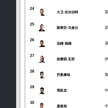
24
英
大卫·吉尔伯特
25
苏
斯蒂芬·马奎尔
26
英
汤姆·福德
27
伊
侯赛因·瓦菲
28
英
乔奥康纳
29
中
周跃龙
30
中
庞俊旭