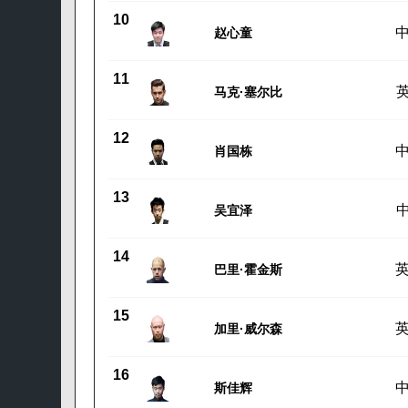
10
中
赵心童
11
英
马克·塞尔比
12
中
肖国栋
13
中
吴宜泽
14
英
巴里·霍金斯
15
英
加里·威尔森
16
中
斯佳辉