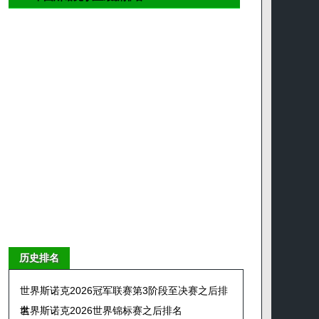
历史排名
世界斯诺克2026冠军联赛第3阶段至决赛之后排
名
世界斯诺克2026世界锦标赛之后排名