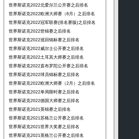
世界斯诺克2022北爱尔兰公开赛之后排名
世界斯诺克2022欧洲大师赛（8月）之后排名
世界斯诺克2022冠军联赛(排名赛版)之后排名
世界斯诺克2022世锦赛之后排名
世界斯诺克2022巡回锦标赛之后排名
世界斯诺克2022威尔士公开赛之后排名
世界斯诺克2022土耳其大师赛之后排名
世界斯诺克2022直布罗陀公开赛之后排名
世界斯诺克2022球员锦标赛之后排名
世界斯诺克2022欧洲大师赛（2月）之后排名
世界斯诺克2022单局限时赛之后排名
世界斯诺克2022德国大师赛之后排名
世界斯诺克2021英锦赛之后排名
世界斯诺克2021苏格兰公开赛之后排名
世界斯诺克2021世界大奖赛之后排名
世界斯诺克2021英格兰公开赛之后排名