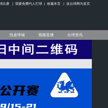
球比赛
|
我要免费约人打球
|
收藏本页
|
设台球网为首页
找桌球城
视频直播
台球资讯