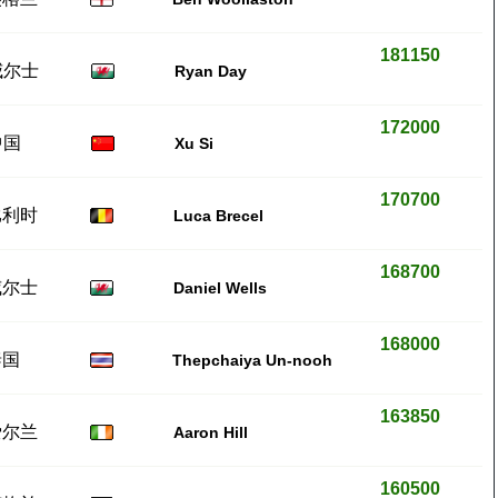
181150
尔士
Ryan Day
172000
国
Xu Si
170700
利时
Luca Brecel
168700
尔士
Daniel Wells
168000
国
Thepchaiya Un-nooh
163850
尔兰
Aaron Hill
160500