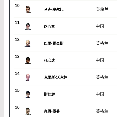
10
英格兰
马克·塞尔比
11
中国
赵心童
12
英格兰
巴里·霍金斯
13
中国
张安达
14
英格兰
克里斯·沃克林
15
中国
斯佳辉
16
英格兰
肖恩·墨菲