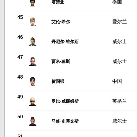
泰国
塔猜亚
45
爱尔兰
艾伦·希尔
46
威尔士
丹尼尔·维尔斯
47
威尔士
贾米·琼斯
48
中国
贺国强
49
英格兰
罗比·威廉姆斯
50
威尔士
马修·史蒂文斯
51