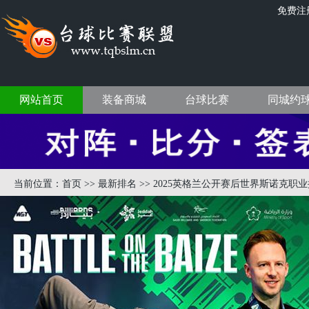
免费注
网站首页
装备商城
台球比赛
同城约
当前位置：
首页
>>
最新排名
>> 2025英格兰公开赛后世界斯诺克职业排名 