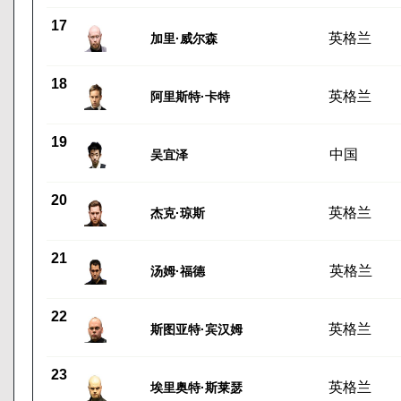
17
英格兰
加里·威尔森
18
英格兰
阿里斯特·卡特
19
中国
吴宜泽
20
英格兰
杰克·琼斯
21
英格兰
汤姆·福德
22
英格兰
斯图亚特·宾汉姆
23
英格兰
埃里奥特·斯莱瑟