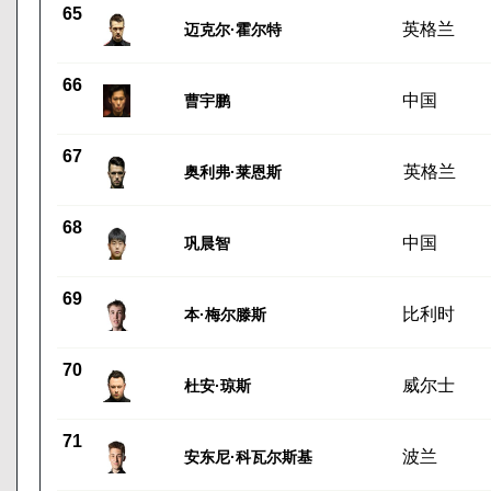
65
英格兰
迈克尔·霍尔特
66
中国
曹宇鹏
67
英格兰
奥利弗·莱恩斯
68
中国
巩晨智
69
比利时
本·梅尔滕斯
70
威尔士
杜安·琼斯
71
波兰
安东尼·科瓦尔斯基