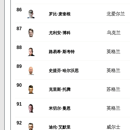
86
北爱尔兰
罗比·麦奎根
87
乌克兰
尤利安·博科
88
英格兰
路易希·斯考特
89
英格兰
史提芬·哈尔沃思
90
苏格兰
克里斯·托腾
91
英格兰
米切尔·曼恩
92
威尔士
迪伦·艾默里