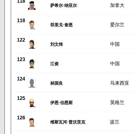
118
加拿大
萨希尔·纳亚尔
118
爱尔兰
菲里戈·奎恩
122
中国
刘文炜
123
中国
江俊
124
马来西亚
林国良
125
英格兰
伊恩·伯恩斯
126
波兰
维斯瓦河·普沃茨克