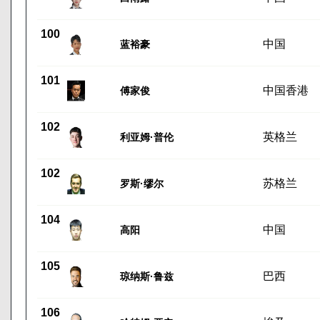
100
中国
蓝裕豪
101
中国香港
傅家俊
102
英格兰
利亚姆·普伦
102
苏格兰
罗斯·缪尔
104
中国
高阳
105
巴西
琼纳斯·鲁兹
106