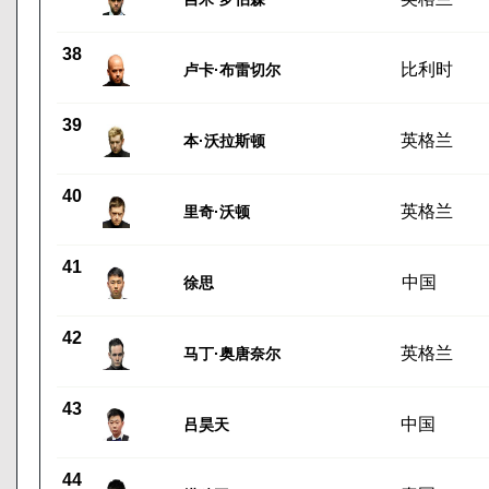
38
比利时
卢卡·布雷切尔
39
英格兰
本·沃拉斯顿
40
英格兰
里奇·沃顿
41
中国
徐思
42
英格兰
马丁·奥唐奈尔
43
中国
吕昊天
44