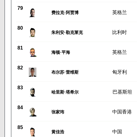
79
英格兰
费拉克·阿贾博
80
比利时
朱利安·勒克莱克
81
英格兰
海顿·平海
82
匈牙利
布尔苏·雷维斯
83
巴基斯坦
哈里斯·塔希尔
84
中国香港
张家玮
85
中国
黄佳浩