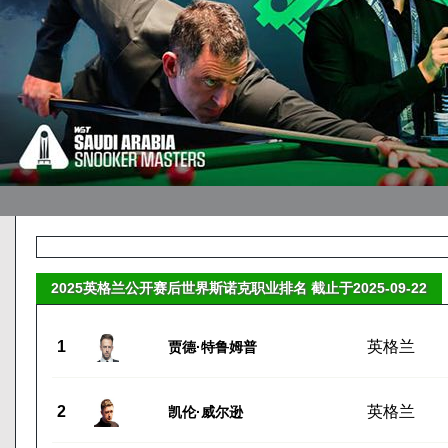
2025英格兰公开赛后世界斯诺克职业排名 截止于2025-09-22
1
英格兰
贾德·特鲁姆普
2
英格兰
凯伦·威尔逊