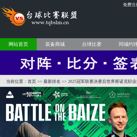
免费注
网站首页
装备商城
台球比赛
同城约
当前位置：
首页
>>
最新排名
>> 2025冠军联赛决赛后世界斯诺克职业排名 