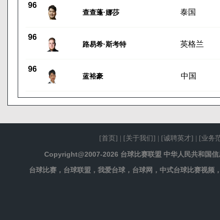
96
泰国
查查蓬·娜莎
96
英格兰
路易希·斯考特
96
中国
蓝裕豪
[
首页
] | [
关于我们
] | [
诚聘英才
] | [
业务
Copyright@2007-2026 台球比赛联盟 中华人民共和
台球比赛，台球联盟，我爱台球，台球网，中式台球比赛视频