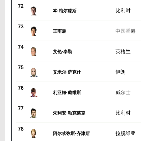
72
比利时
本·梅尔滕斯
73
中国香港
王雨晨
74
英格兰
艾伦·泰勒
75
伊朗
艾米尔·萨克什
76
威尔士
利亚姆·戴维斯
77
比利时
朱利安·勒克莱克
78
拉脱维亚
阿尔忒弥斯·齐津斯