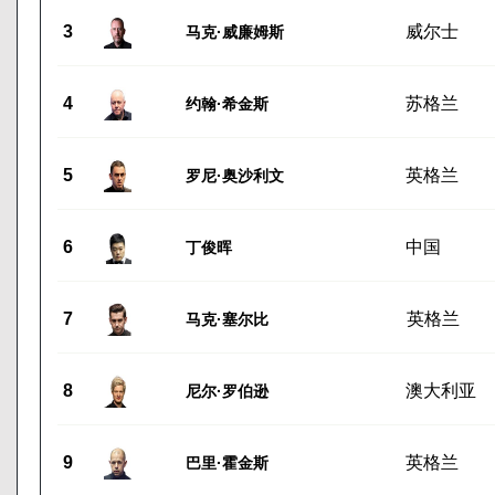
3
威尔士
马克·威廉姆斯
4
苏格兰
约翰·希金斯
5
英格兰
罗尼·奥沙利文
6
中国
丁俊晖
7
英格兰
马克·塞尔比
8
澳大利亚
尼尔·罗伯逊
9
英格兰
巴里·霍金斯