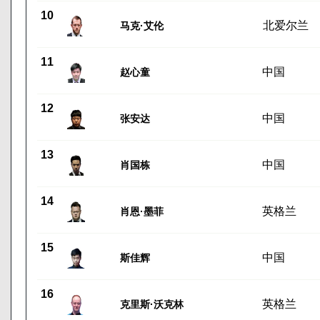
10
北爱尔兰
马克·艾伦
11
中国
赵心童
12
中国
张安达
13
中国
肖国栋
14
英格兰
肖恩·墨菲
15
中国
斯佳辉
16
英格兰
克里斯·沃克林