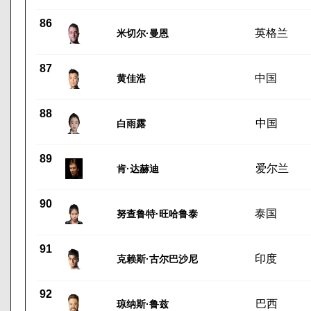
86
英格兰
米切尔·曼恩
87
中国
黄佳浩
88
中国
白雨露
89
爱尔兰
肯·达赫迪
90
泰国
努查鲁特·旺哈鲁泰
91
印度
克赖斯·古尔巴沙尼
92
巴西
琼纳斯·鲁兹