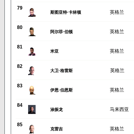
79
英格兰
斯图亚特·卡林顿
80
英格兰
阿尔菲·伯顿
81
英格兰
米亚
82
英格兰
大卫·格雷斯
83
英格兰
伊恩·伯恩斯
84
马来西亚
涂振龙
85
英格兰
克雷吉