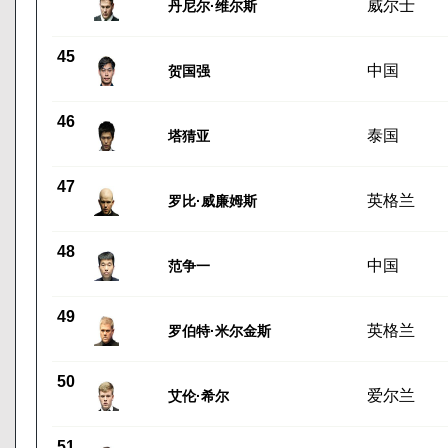
威尔士
丹尼尔·维尔斯
45
中国
贺国强
46
泰国
塔猜亚
47
英格兰
罗比·威廉姆斯
48
中国
范争一
49
英格兰
罗伯特·米尔金斯
50
爱尔兰
艾伦·希尔
51