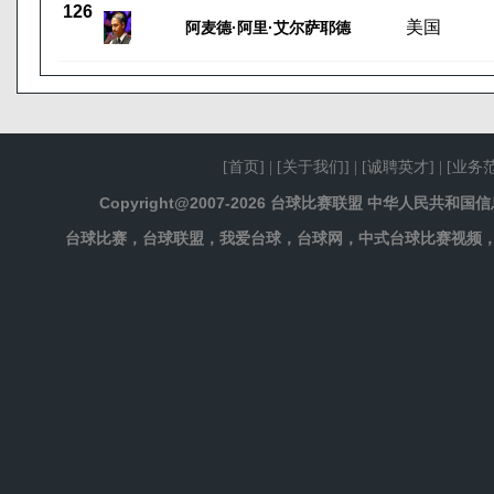
126
美国
阿麦德·阿里·艾尔萨耶德
[
首页
] | [
关于我们
] | [
诚聘英才
] | [
业务
Copyright@2007-2026 台球比赛联盟 中华人民共和
台球比赛，台球联盟，我爱台球，台球网，中式台球比赛视频