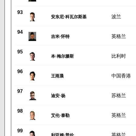
93
波兰
安东尼·科瓦尔斯基
94
英格兰
吉米·怀特
95
比利时
本·梅尔滕斯
96
中国香港
王雨晨
97
苏格兰
迪安·杨
98
英格兰
艾伦·泰勒
99
英格兰
利亚姆·普伦