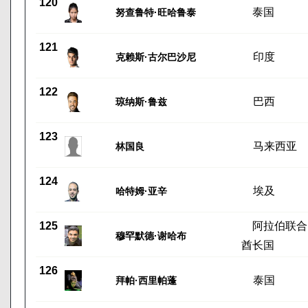
120
泰国
努查鲁特·旺哈鲁泰
121
印度
克赖斯·古尔巴沙尼
122
巴西
琼纳斯·鲁兹
123
马来西亚
林国良
124
埃及
哈特姆·亚辛
125
阿拉伯联合
穆罕默德·谢哈布
酋长国
126
泰国
拜帕·西里帕蓬