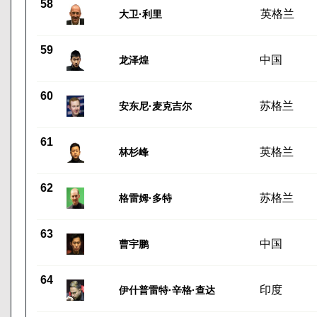
58
英格兰
大卫·利里
59
中国
龙泽煌
60
苏格兰
安东尼·麦克吉尔
61
英格兰
林杉峰
62
苏格兰
格雷姆·多特
63
中国
曹宇鹏
64
印度
伊什普雷特·辛格·查达