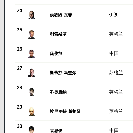
24
伊朗
侯赛因·瓦菲
25
英格兰
利索斯基
26
中国
庞俊旭
27
苏格兰
斯蒂芬·马奎尔
28
英格兰
乔奥康纳
29
英格兰
埃里奥特·斯莱瑟
30
中国
袁思俊