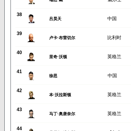
38
中国
吕昊天
39
比利时
卢卡·布雷切尔
40
英格兰
里奇·沃顿
41
中国
徐思
42
英格兰
本·沃拉斯顿
43
英格兰
马丁·奥唐奈尔
44