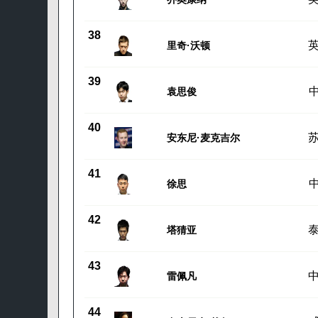
38
英
里奇·沃顿
39
中
袁思俊
40
苏
安东尼·麦克吉尔
41
中
徐思
42
泰
塔猜亚
43
中
雷佩凡
44