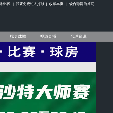
球比赛
|
我要免费约人打球
|
收藏本页
|
设台球网为首页
找桌球城
视频直播
台球资讯