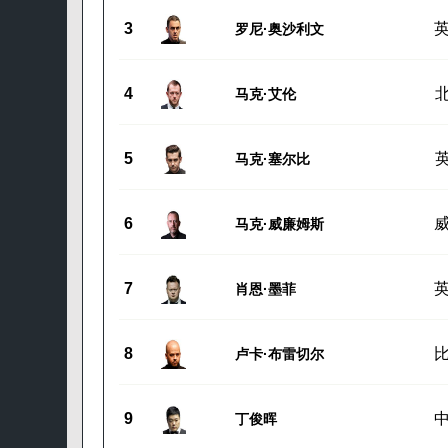
3
英
罗尼·奥沙利文
4
北
马克·艾伦
5
英
马克·塞尔比
6
威
马克·威廉姆斯
7
英
肖恩·墨菲
8
比
卢卡·布雷切尔
9
中
丁俊晖