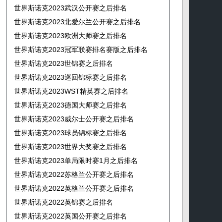
世界斯诺克2023武汉公开赛之后排名
世界斯诺克2023北爱尔兰公开赛之后排名
世界斯诺克2023欧洲大师赛之后排名
世界斯诺克2023冠军联赛排名赛版之后排名
世界斯诺克2023世锦赛之后排名
世界斯诺克2023巡回锦标赛之后排名
世界斯诺克2023WST精英赛之后排名
世界斯诺克2023德国大师赛之后排名
世界斯诺克2023威尔士公开赛之后排名
世界斯诺克2023球员锦标赛之后排名
世界斯诺克2023世界大奖赛之后排名
世界斯诺克2023单局限时赛1月之后排名
世界斯诺克2022苏格兰公开赛之后排名
世界斯诺克2022英格兰公开赛之后排名
世界斯诺克2022英锦赛之后排名
世界斯诺克2022英国公开赛之后排名