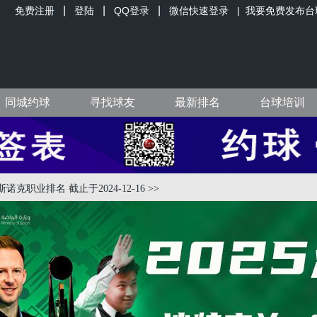
|
|
|
免费注册
登陆
QQ登录
微信快速登录
|
我要免费发布台
同城约球
寻找球友
最新排名
台球培训
诺克职业排名 截止于2024-12-16 >>