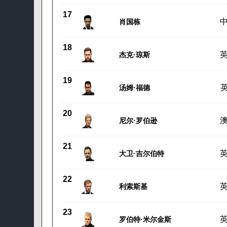
17
中
肖国栋
18
英
杰克·琼斯
19
英
汤姆·福德
20
澳
尼尔·罗伯逊
21
英
大卫·吉尔伯特
22
英
利索斯基
23
英
罗伯特·米尔金斯