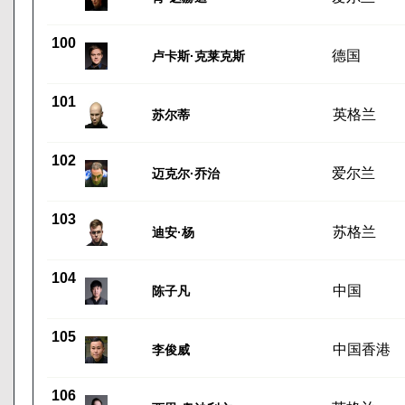
100
德国
卢卡斯·克莱克斯
101
英格兰
苏尔蒂
102
爱尔兰
迈克尔·乔治
103
苏格兰
迪安·杨
104
中国
陈子凡
105
中国香港
李俊威
106