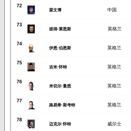
72
中国
梁文博
73
英格兰
彼得·莱恩斯
74
英格兰
伊恩·伯恩斯
75
英格兰
吉米·怀特
76
英格兰
米切尔·曼恩
77
英格兰
路易希·斯考特
78
威尔士
迈克尔·怀特