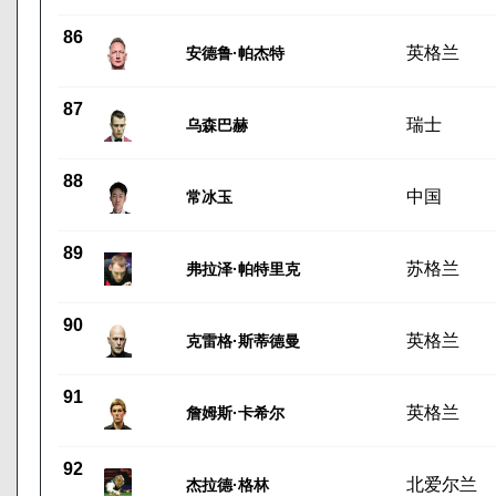
86
英格兰
安德鲁·帕杰特
87
瑞士
乌森巴赫
88
中国
常冰玉
89
苏格兰
弗拉泽·帕特里克
90
英格兰
克雷格·斯蒂德曼
91
英格兰
詹姆斯·卡希尔
92
北爱尔兰
杰拉德·格林