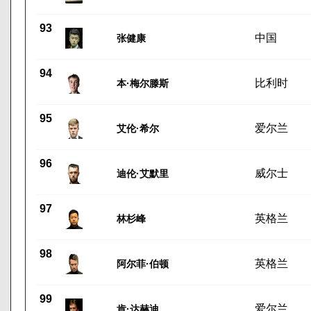
93
中国
张健康
94
比利时
本·梅尔滕斯
95
爱尔兰
艾伦·希尔
96
威尔士
迪伦·艾默里
97
英格兰
林杉峰
98
英格兰
阿尔菲·伯顿
99
爱尔兰
肯·达赫迪