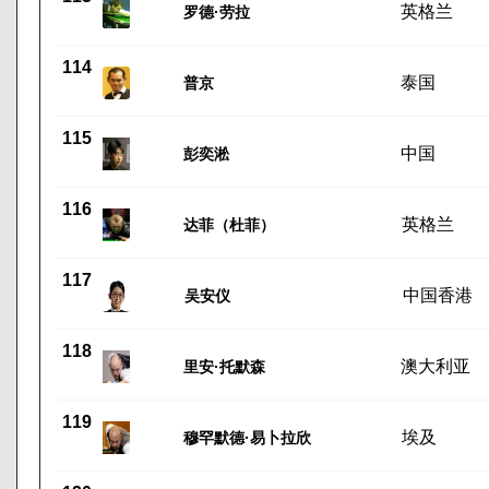
英格兰
罗德·劳拉
114
泰国
普京
115
中国
彭奕淞
116
英格兰
达菲（杜菲）
117
中国香港
吴安仪
118
澳大利亚
里安·托默森
119
埃及
穆罕默德·易卜拉欣