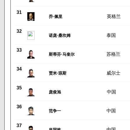
31
英格兰
乔·佩里
32
泰国
诺庞·桑坎姆
33
苏格兰
斯蒂芬·马奎尔
34
威尔士
贾米·琼斯
35
中国
庞俊旭
36
中国
范争一
37
中国
肖国栋