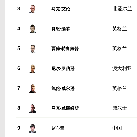
3
北爱尔兰
马克·艾伦
4
英格兰
肖恩·墨菲
5
英格兰
贾德·特鲁姆普
6
澳大利亚
尼尔·罗伯逊
7
英格兰
凯伦·威尔逊
8
威尔士
马克·威廉姆斯
9
中国
赵心童