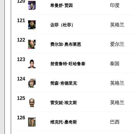
120
印度
希曼舒·贾因
121
英格兰
达菲（杜菲）
122
爱尔兰
费尔加·奥布莱恩
123
泰国
努查鲁特·旺哈鲁泰
124
英格兰
简森·肯德里克
125
英格兰
雷安妮·埃文斯
126
巴西
维克托·桑奇斯