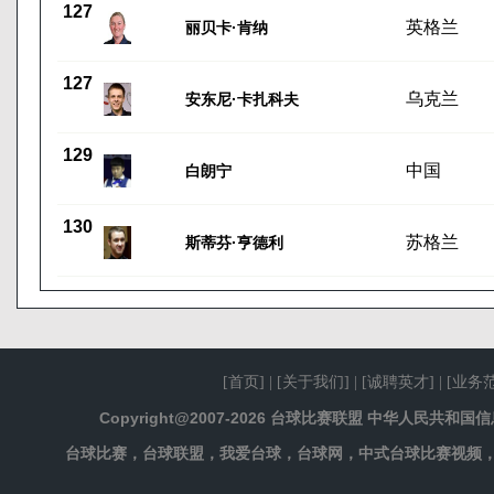
127
英格兰
丽贝卡·肯纳
127
乌克兰
安东尼·卡扎科夫
129
中国
白朗宁
130
苏格兰
斯蒂芬·亨德利
[
首页
] | [
关于我们
] | [
诚聘英才
] | [
业务
Copyright@2007-2026 台球比赛联盟 中华人民共和
台球比赛，台球联盟，我爱台球，台球网，中式台球比赛视频