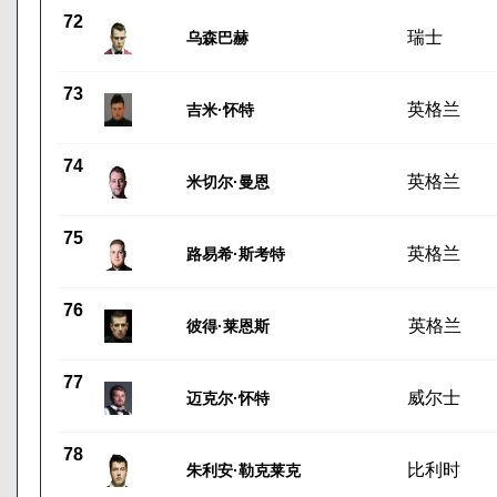
72
瑞士
乌森巴赫
73
英格兰
吉米·怀特
74
英格兰
米切尔·曼恩
75
英格兰
路易希·斯考特
76
英格兰
彼得·莱恩斯
77
威尔士
迈克尔·怀特
78
比利时
朱利安·勒克莱克