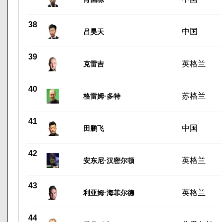
38
中国
吕昊天
39
英格兰
克雷吉
40
苏格兰
格雷姆·多特
41
中国
田鹏飞
42
英格兰
安东尼·汉密尔顿
43
英格兰
利亚姆·海菲尔德
44