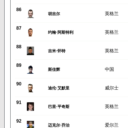
86
英格兰
胡吉尔
87
英格兰
约翰·阿斯特利
88
英格兰
吉米·怀特
89
中国
斯佳辉
90
威尔士
迪伦·艾默里
91
英格兰
巴里·平奇斯
92
爱尔兰
迈克尔·乔治