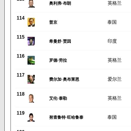
英格兰
奥利弗·布朗
114
泰国
普京
115
印度
希曼舒·贾因
116
英格兰
罗德·劳拉
117
爱尔兰
费尔加·奥布莱恩
118
英格兰
艾伦·泰勒
119
泰国
努查鲁特·旺哈鲁泰