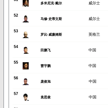
威尔士
多米尼克·戴尔
52
威尔士
马修·史蒂文斯
53
英格兰
罗比·威廉姆斯
54
中国
田鹏飞
55
中国
曹宇鹏
56
中国
庞俊旭
57
中国
袁思俊