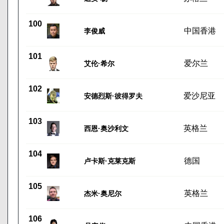
100
中国香港
李俊威
101
爱尔兰
艾伦·希尔
102
爱沙尼亚
安德烈斯·彼得罗夫
103
英格兰
西恩·奥沙利文
104
德国
卢卡斯·克莱克斯
105
英格兰
杰米·奥尼尔
106