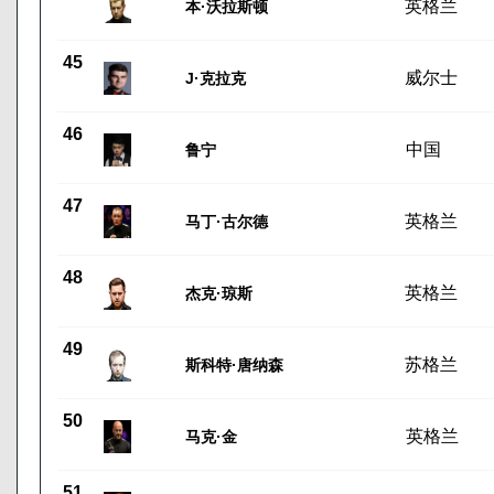
英格兰
本·沃拉斯顿
45
威尔士
J·克拉克
46
中国
鲁宁
47
英格兰
马丁·古尔德
48
英格兰
杰克·琼斯
49
苏格兰
斯科特·唐纳森
50
英格兰
马克·金
51