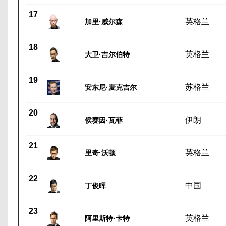
17
英格兰
加里·威尔森
18
英格兰
大卫·吉尔伯特
19
苏格兰
安东尼·麦克吉尔
20
伊朗
侯赛因·瓦菲
21
英格兰
里奇·沃顿
22
中国
丁俊晖
23
英格兰
阿里斯特·卡特