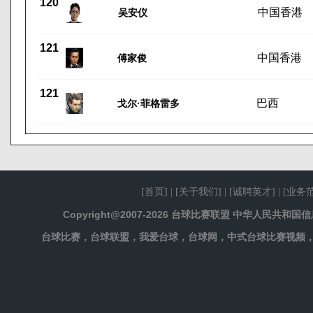
120
中国香港
吴安仪
121
中国香港
傅家俊
121
巴西
戈尔·菲格雷多
[
首页
] | [
关于我们
] | [
诚聘英才
] | [
业务
Copyright@2007-2026 台球比赛联盟 中华人民共和
台球比赛，台球联盟，我爱台球，台球网，中式台球比赛视频