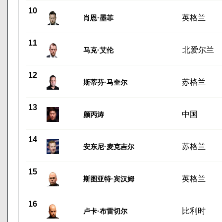
10
英格兰
肖恩·墨菲
11
北爱尔兰
马克·艾伦
12
苏格兰
斯蒂芬·马奎尔
13
中国
颜丙涛
14
苏格兰
安东尼·麦克吉尔
15
英格兰
斯图亚特·宾汉姆
16
比利时
卢卡·布雷切尔