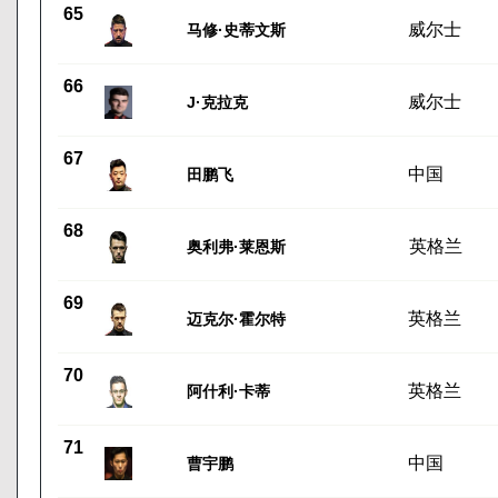
65
威尔士
马修·史蒂文斯
66
威尔士
J·克拉克
67
中国
田鹏飞
68
英格兰
奥利弗·莱恩斯
69
英格兰
迈克尔·霍尔特
70
英格兰
阿什利·卡蒂
71
中国
曹宇鹏