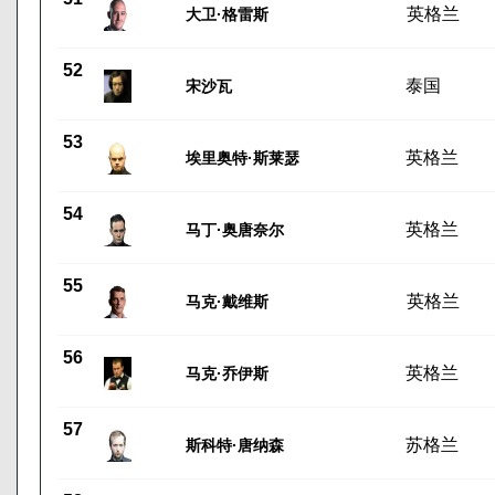
英格兰
大卫·格雷斯
52
泰国
宋沙瓦
53
英格兰
埃里奥特·斯莱瑟
54
英格兰
马丁·奥唐奈尔
55
英格兰
马克·戴维斯
56
英格兰
马克·乔伊斯
57
苏格兰
斯科特·唐纳森