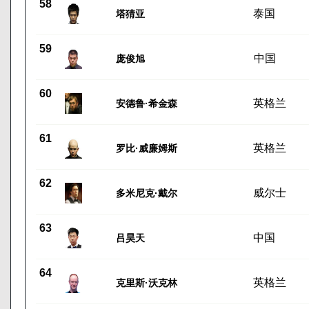
58
泰国
塔猜亚
59
中国
庞俊旭
60
英格兰
安德鲁·希金森
61
英格兰
罗比·威廉姆斯
62
威尔士
多米尼克·戴尔
63
中国
吕昊天
64
英格兰
克里斯·沃克林