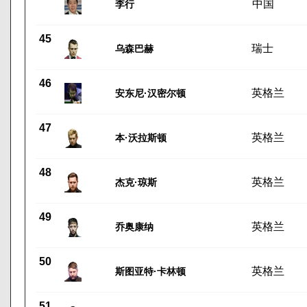
中国
李行
45
瑞士
乌森巴赫
46
英格兰
安东尼·汉密尔顿
47
英格兰
本·沃拉斯顿
48
英格兰
杰克·琼斯
49
英格兰
乔奥康纳
50
英格兰
斯图亚特·卡林顿
51