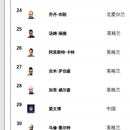
24
北爱尔兰
乔丹·布朗
25
英格兰
汤姆·福德
26
英格兰
阿里斯特·卡特
27
英格兰
吉米·罗伯森
28
英格兰
加里·威尔森
29
中国
梁文博
30
英格兰
马修·塞尔特