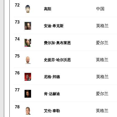
72
中国
高阳
73
英格兰
安迪·希克斯
74
爱尔兰
费尔加·奥布莱恩
75
英格兰
史提芬·哈尔沃思
76
英格兰
尼格·邦德
77
爱尔兰
肯·达赫迪
78
英格兰
艾伦·泰勒