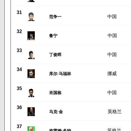
31
中国
范争一
32
中国
鲁宁
33
中国
丁俊晖
34
挪威
库尔·马福林
35
中国
肖国栋
36
英格兰
马克·金
37
苏格兰
格雷姆·多特