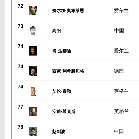
72
爱尔兰
费尔加·奥布莱恩
73
中国
高阳
74
爱尔兰
肯·达赫迪
74
德国
西蒙·利希滕贝格
74
英格兰
艾伦·泰勒
77
英格兰
安迪·希克斯
78
中国
赵剑波