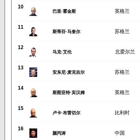
10
英格兰
巴里·霍金斯
11
苏格兰
斯蒂芬·马奎尔
12
北爱尔兰
马克·艾伦
13
苏格兰
安东尼·麦克吉尔
14
英格兰
斯图亚特·宾汉姆
15
比利时
卢卡·布雷切尔
16
中国
颜丙涛