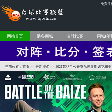
免费注
网站首页
装备商城
台球比赛
同城约
当前位置：
首页
>>
最新排名
>> 2021苏格兰公开赛后世界斯诺克职业排名 