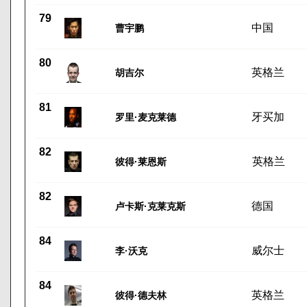
79
中国
曹宇鹏
80
英格兰
胡吉尔
81
牙买加
罗里·麦克莱德
82
英格兰
彼得·莱恩斯
82
德国
卢卡斯·克莱克斯
84
威尔士
李·沃克
84
英格兰
彼得·德夫林