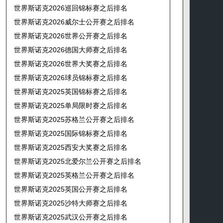
世界斯诺克2026巡回锦标赛之后排名
世界斯诺克2026威尔士公开赛之后排名
世界斯诺克2026世界公开赛之后排名
世界斯诺克2026德国大师赛之后排名
世界斯诺克2026世界大奖赛之后排名
世界斯诺克2026球员锦标赛之后排名
世界斯诺克2025英国锦标赛之后排名
世界斯诺克2025单局限时赛之后排名
世界斯诺克2025苏格兰公开赛之后排名
世界斯诺克2025国际锦标赛之后排名
世界斯诺克2025西安大奖赛之后排名
世界斯诺克2025北爱尔兰公开赛之后排名
世界斯诺克2025英格兰公开赛之后排名
世界斯诺克2025英国公开赛之后排名
世界斯诺克2025沙特大师赛之后排名
世界斯诺克2025武汉公开赛之后排名