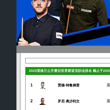
2020英格兰公开赛后世界斯诺克职业排名 截止于2020-
1
英
贾德·特鲁姆普
2
英
罗尼·奥沙利文