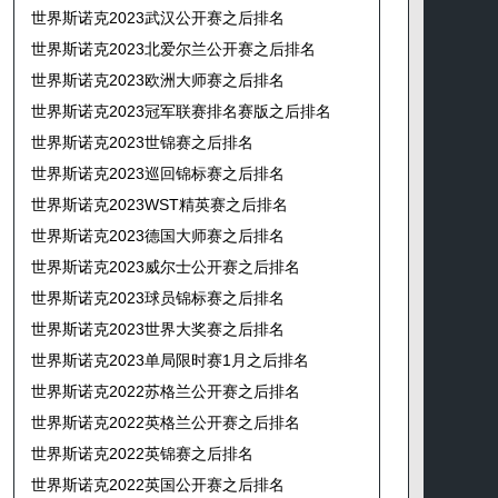
世界斯诺克2023武汉公开赛之后排名
世界斯诺克2023北爱尔兰公开赛之后排名
世界斯诺克2023欧洲大师赛之后排名
世界斯诺克2023冠军联赛排名赛版之后排名
世界斯诺克2023世锦赛之后排名
世界斯诺克2023巡回锦标赛之后排名
世界斯诺克2023WST精英赛之后排名
世界斯诺克2023德国大师赛之后排名
世界斯诺克2023威尔士公开赛之后排名
世界斯诺克2023球员锦标赛之后排名
世界斯诺克2023世界大奖赛之后排名
世界斯诺克2023单局限时赛1月之后排名
世界斯诺克2022苏格兰公开赛之后排名
世界斯诺克2022英格兰公开赛之后排名
世界斯诺克2022英锦赛之后排名
世界斯诺克2022英国公开赛之后排名