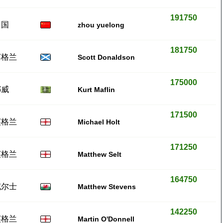
191750
国
zhou yuelong
181750
格兰
Scott Donaldson
175000
威
Kurt Maflin
171500
格兰
Michael Holt
171250
格兰
Matthew Selt
164750
尔士
Matthew Stevens
142250
格兰
Martin O'Donnell