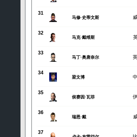
31
威
马修·史蒂文斯
32
英
马克·戴维斯
33
英
马丁·奥唐奈尔
34
中
梁文博
35
伊
侯赛因·瓦菲
36
威
瑞恩·戴
37
比
卢卡·布雷切尔