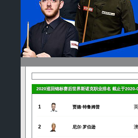
2020巡回锦标赛后世界斯诺克职业排名 截止于2020-06
1
英
贾德·特鲁姆普
2
澳
尼尔·罗伯逊