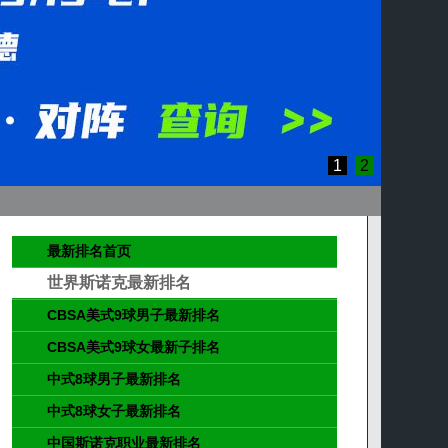
1
2
最新排名首页
世界斯诺克最新排名
CBSA美式9球男子最新排名
CBSA美式9球女最新子排名
中式8球男子最新排名
中式8球女子最新排名
中国斯诺克职业最新排名