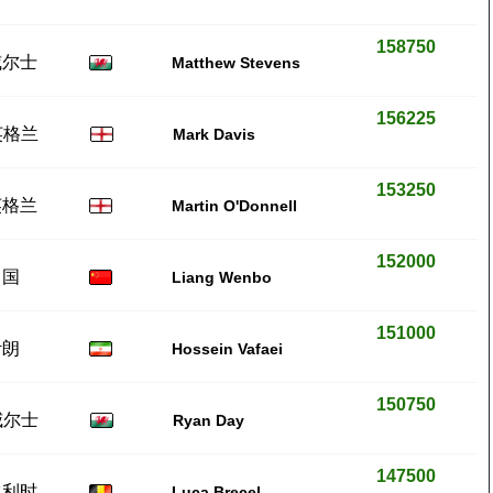
158750
尔士
Matthew Stevens
156225
格兰
Mark Davis
153250
格兰
Martin O'Donnell
152000
国
Liang Wenbo
151000
朗
Hossein Vafaei
150750
尔士
Ryan Day
147500
利时
Luca Brecel