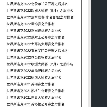
世界斯诺克2022北爱尔兰公开赛之后排名
世界斯诺克2022欧洲大师赛（8月）之后排名
世界斯诺克2022冠军联赛(排名赛版)之后排名
世界斯诺克2022世锦赛之后排名
世界斯诺克2022巡回锦标赛之后排名
世界斯诺克2022威尔士公开赛之后排名
世界斯诺克2022土耳其大师赛之后排名
世界斯诺克2022直布罗陀公开赛之后排名
世界斯诺克2022球员锦标赛之后排名
世界斯诺克2022欧洲大师赛（2月）之后排名
世界斯诺克2022单局限时赛之后排名
世界斯诺克2022德国大师赛之后排名
世界斯诺克2021英锦赛之后排名
世界斯诺克2021苏格兰公开赛之后排名
世界斯诺克2021世界大奖赛之后排名
世界斯诺克2021英格兰公开赛之后排名