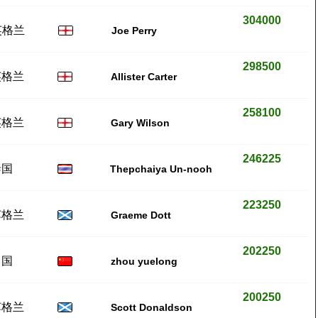
304000
格兰
Joe Perry
298500
格兰
Allister Carter
258100
格兰
Gary Wilson
246225
国
Thepchaiya Un-nooh
223250
格兰
Graeme Dott
202250
国
zhou yuelong
200250
格兰
Scott Donaldson