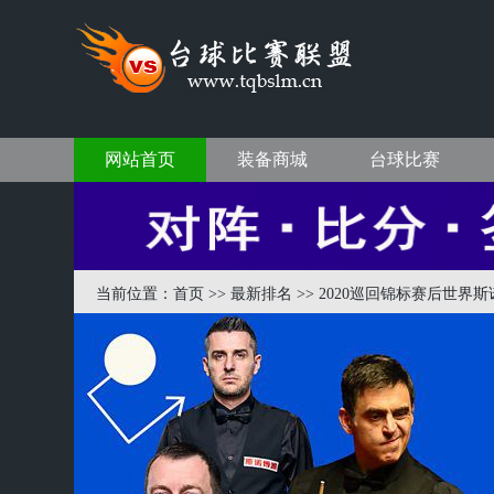
网站首页
装备商城
台球比赛
当前位置：
首页
>>
最新排名
>> 2020巡回锦标赛后世界斯诺克