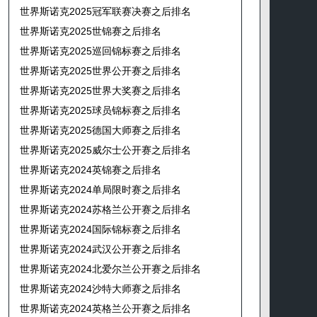
世界斯诺克2025冠军联赛决赛之后排名
世界斯诺克2025世锦赛之后排名
世界斯诺克2025巡回锦标赛之后排名
世界斯诺克2025世界公开赛之后排名
世界斯诺克2025世界大奖赛之后排名
世界斯诺克2025球员锦标赛之后排名
世界斯诺克2025德国大师赛之后排名
世界斯诺克2025威尔士公开赛之后排名
世界斯诺克2024英锦赛之后排名
世界斯诺克2024单局限时赛之后排名
世界斯诺克2024苏格兰公开赛之后排名
世界斯诺克2024国际锦标赛之后排名
世界斯诺克2024武汉公开赛之后排名
世界斯诺克2024北爱尔兰公开赛之后排名
世界斯诺克2024沙特大师赛之后排名
世界斯诺克2024英格兰公开赛之后排名