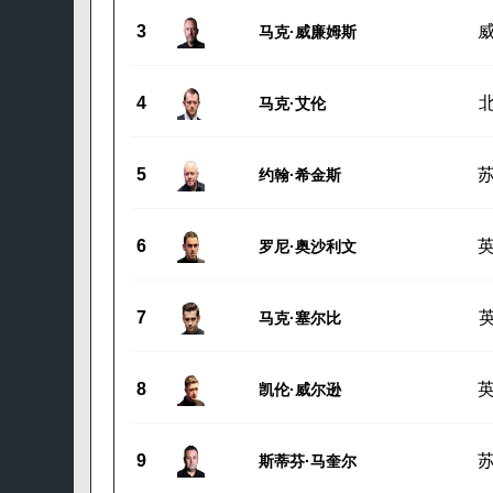
3
威
马克·威廉姆斯
4
北
马克·艾伦
5
苏
约翰·希金斯
6
英
罗尼·奥沙利文
7
英
马克·塞尔比
8
英
凯伦·威尔逊
9
苏
斯蒂芬·马奎尔