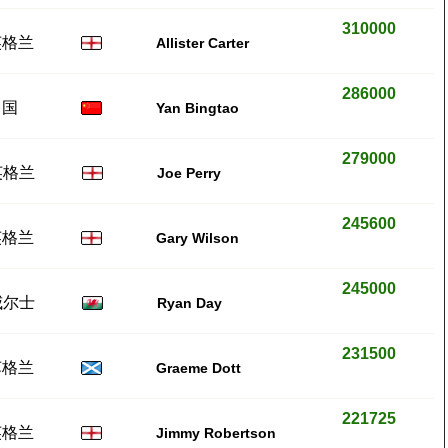
310000
格兰
Allister Carter
286000
国
Yan Bingtao
279000
格兰
Joe Perry
245600
格兰
Gary Wilson
245000
尔士
Ryan Day
231500
格兰
Graeme Dott
221725
格兰
Jimmy Robertson