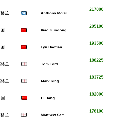
217000
格兰
Anthony McGill
205100
国
Xiao Guodong
193500
国
Lyu Haotian
188225
格兰
Tom Ford
183725
格兰
Mark King
182000
国
Li Hang
178100
格兰
Matthew Selt