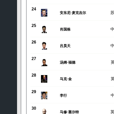
24
苏
安东尼·麦克吉尔
25
中
肖国栋
26
中
吕昊天
27
英
汤姆·福德
28
英
马克·金
29
中
李行
30
英
马修·塞尔特