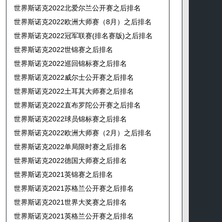
世界斯诺克2022北爱尔兰公开赛之后排名
世界斯诺克2022欧洲大师赛（8月）之后排名
世界斯诺克2022冠军联赛(排名赛版)之后排名
世界斯诺克2022世锦赛之后排名
世界斯诺克2022巡回锦标赛之后排名
世界斯诺克2022威尔士公开赛之后排名
世界斯诺克2022土耳其大师赛之后排名
世界斯诺克2022直布罗陀公开赛之后排名
世界斯诺克2022球员锦标赛之后排名
世界斯诺克2022欧洲大师赛（2月）之后排名
世界斯诺克2022单局限时赛之后排名
世界斯诺克2022德国大师赛之后排名
世界斯诺克2021英锦赛之后排名
世界斯诺克2021苏格兰公开赛之后排名
世界斯诺克2021世界大奖赛之后排名
世界斯诺克2021英格兰公开赛之后排名