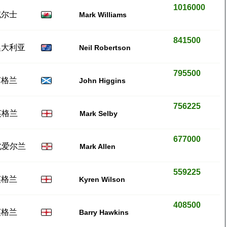
1016000
尔士
Mark Williams
841500
大利亚
Neil Robertson
795500
格兰
John Higgins
756225
格兰
Mark Selby
677000
爱尔兰
Mark Allen
559225
格兰
Kyren Wilson
408500
格兰
Barry Hawkins