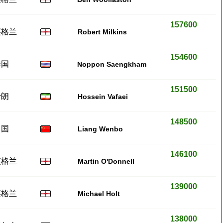
157600
格兰
Robert Milkins
154600
国
Noppon Saengkham
151500
朗
Hossein Vafaei
148500
国
Liang Wenbo
146100
格兰
Martin O'Donnell
139000
格兰
Michael Holt
138000