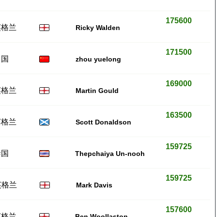
175600
格兰
Ricky Walden
171500
国
zhou yuelong
169000
格兰
Martin Gould
163500
格兰
Scott Donaldson
159725
国
Thepchaiya Un-nooh
159725
格兰
Mark Davis
157600
格兰
Ben Woollaston