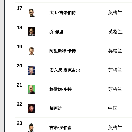
17
英格兰
大卫·吉尔伯特
18
英格兰
乔·佩里
19
英格兰
阿里斯特·卡特
20
苏格兰
安东尼·麦克吉尔
21
苏格兰
格雷姆·多特
22
中国
颜丙涛
23
英格兰
吉米·罗伯森