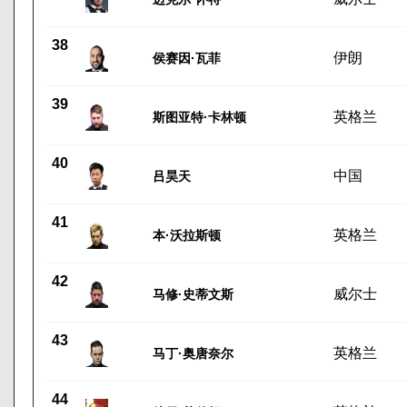
38
伊朗
侯赛因·瓦菲
39
英格兰
斯图亚特·卡林顿
40
中国
吕昊天
41
英格兰
本·沃拉斯顿
42
威尔士
马修·史蒂文斯
43
英格兰
马丁·奥唐奈尔
44