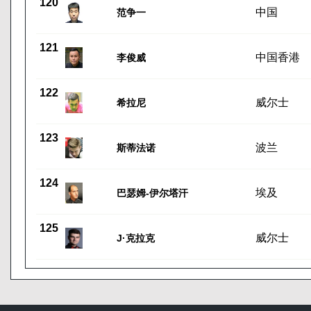
120
中国
范争一
121
中国香港
李俊威
122
威尔士
希拉尼
123
波兰
斯蒂法诺
124
埃及
巴瑟姆-伊尔塔汗
125
威尔士
J·克拉克