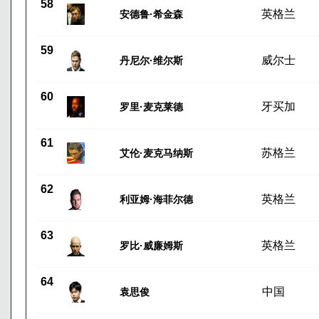
58
英格兰
安德鲁·希金森
59
威尔士
丹尼尔·维尔斯
60
牙买加
罗里·麦克莱德
61
苏格兰
艾伦·麦克马纳斯
62
英格兰
利亚姆·海菲尔德
63
英格兰
罗比·威廉姆斯
64
中国
袁思俊