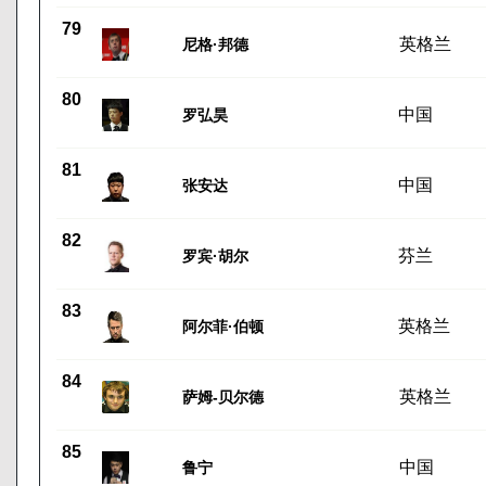
79
英格兰
尼格·邦德
80
中国
罗弘昊
81
中国
张安达
82
芬兰
罗宾·胡尔
83
英格兰
阿尔菲·伯顿
84
英格兰
萨姆-贝尔德
85
中国
鲁宁