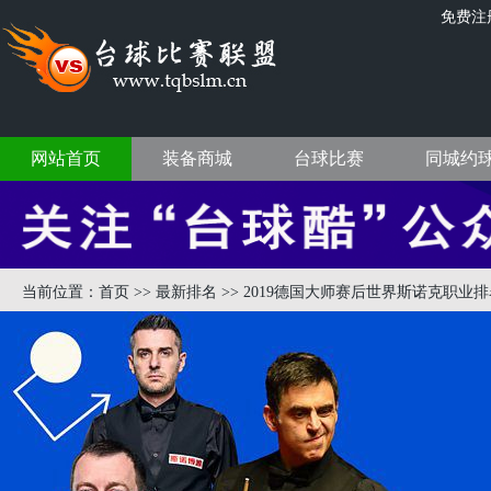
免费注
网站首页
装备商城
台球比赛
同城约
当前位置：
首页
>>
最新排名
>> 2019德国大师赛后世界斯诺克职业排名 截