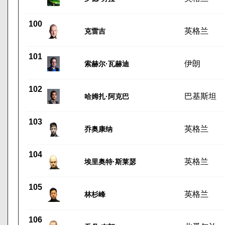
100
英格兰
克雷吉
101
伊朗
索赫尔·瓦赫迪
102
巴基斯坦
哈姆扎·阿克巴
103
英格兰
乔奥康纳
104
英格兰
埃里奥特·斯莱瑟
105
英格兰
林杉峰
106