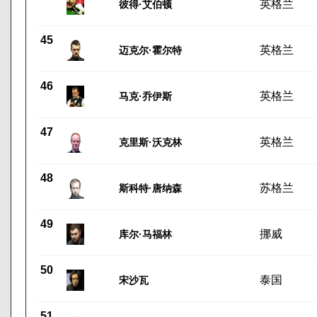
英格兰
彼得·艾伯顿
45
英格兰
迈克尔·霍尔特
46
英格兰
马克·乔伊斯
47
英格兰
克里斯·沃克林
48
苏格兰
斯科特·唐纳森
49
挪威
库尔·马福林
50
泰国
宋沙瓦
51