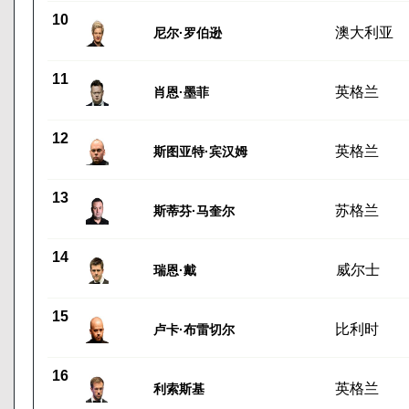
10
澳大利亚
尼尔·罗伯逊
11
英格兰
肖恩·墨菲
12
英格兰
斯图亚特·宾汉姆
13
苏格兰
斯蒂芬·马奎尔
14
威尔士
瑞恩·戴
15
比利时
卢卡·布雷切尔
16
英格兰
利索斯基