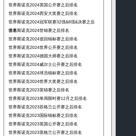
世界斯诺克2024英国公开赛之后排名
世界斯诺克2024西安大奖赛之后排名
世界斯诺克2024冠军联赛32强&8强&决赛之后
排名
世界斯诺克2024世锦赛之后排名
世界斯诺克2024巡回锦标赛之后排名
世界斯诺克2024世界公开赛之后排名
世界斯诺克2024德国大师赛之后排名
世界斯诺克2024威尔士公开赛之后排名
世界斯诺克2024球员锦标赛之后排名
世界斯诺克2024世界大奖赛之后排名
世界斯诺克2023英锦赛之后排名
世界斯诺克2023单局限时赛12月之后排名
世界斯诺克2023苏格兰公开赛之后排名
世界斯诺克2023国际锦标赛之后排名
世界斯诺克2023英国公开赛之后排名
世界斯诺克2023英格兰公开赛之后排名