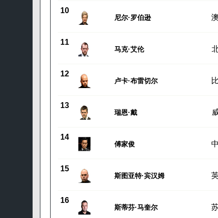
10
澳
尼尔·罗伯逊
11
北
马克·艾伦
12
比
卢卡·布雷切尔
13
威
瑞恩·戴
14
中
傅家俊
15
英
斯图亚特·宾汉姆
16
苏
斯蒂芬·马奎尔