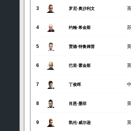
3
英
罗尼·奥沙利文
4
苏
约翰·希金斯
5
英
贾德·特鲁姆普
6
英
巴里·霍金斯
7
中
丁俊晖
8
英
肖恩·墨菲
9
英
凯伦·威尔逊