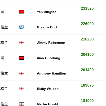
233525
国
Yan Bingtao
226000
格兰
Graeme Dott
210250
格兰
Jimmy Robertson
204100
国
Xiao Guodong
201400
格兰
Anthony Hamilton
189075
格兰
Ricky Walden
181000
格兰
Martin Gould