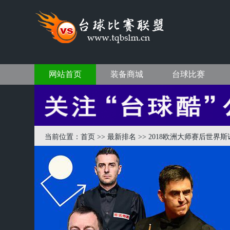
网站首页
装备商城
台球比赛
当前位置：
首页
>>
最新排名
>> 2018欧洲大师赛后世界斯诺克