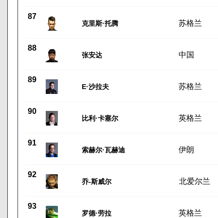
87
苏格兰
克里斯·托腾
88
中国
张安达
89
苏格兰
E·沙拉夫
90
英格兰
比利·卡塞尔
91
伊朗
索赫尔·瓦赫迪
92
北爱尔兰
乔-斯威尔
93
英格兰
罗德·劳拉