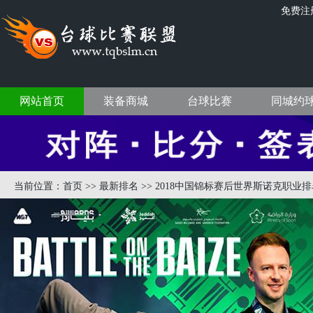
免费注
网站首页
装备商城
台球比赛
同城约
当前位置：
首页
>>
最新排名
>> 2018中国锦标赛后世界斯诺克职业排名 截