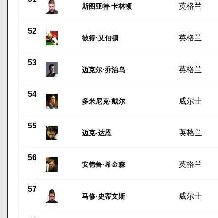
英格兰
斯图亚特·卡林顿
52
英格兰
彼得·艾伯顿
53
英格兰
迈克尔·乔治乌
54
威尔士
多米尼克·戴尔
55
英格兰
迈克-达恩
56
英格兰
安德鲁·希金森
57
威尔士
马修·史蒂文斯