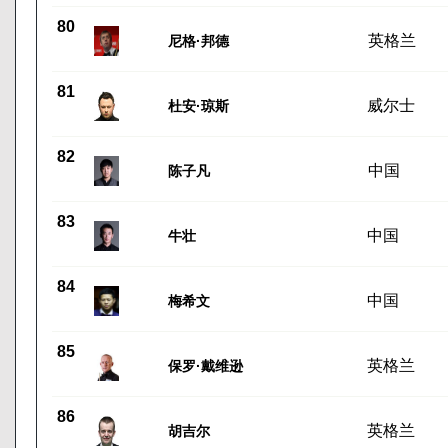
80
英格兰
尼格·邦德
81
威尔士
杜安·琼斯
82
中国
陈子凡
83
中国
牛壮
84
中国
梅希文
85
英格兰
保罗·戴维逊
86
英格兰
胡吉尔