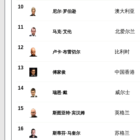
10
澳大利亚
尼尔·罗伯逊
11
北爱尔兰
马克·艾伦
12
比利时
卢卡·布雷切尔
13
中国香港
傅家俊
14
威尔士
瑞恩·戴
15
英格兰
斯图亚特·宾汉姆
16
苏格兰
斯蒂芬·马奎尔