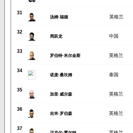
31
英格兰
汤姆·福德
32
中国
周跃龙
33
英格兰
罗伯特·米尔金斯
34
泰国
诺庞·桑坎姆
35
英格兰
加里·威尔森
36
英格兰
吉米·罗伯森
37
英格兰
迈克尔·霍尔特