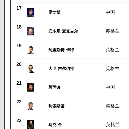
17
中国
梁文博
18
苏格兰
安东尼·麦克吉尔
19
英格兰
阿里斯特·卡特
20
英格兰
大卫·吉尔伯特
21
中国
颜丙涛
22
英格兰
利索斯基
23
英格兰
马克·金