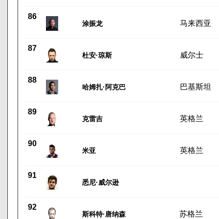
86
马来西亚
涂振龙
87
威尔士
杜安·琼斯
88
巴基斯坦
哈姆扎·阿克巴
89
英格兰
克雷吉
90
英格兰
米亚
91
悉尼·威尔逊
92
苏格兰
斯科特·唐纳森