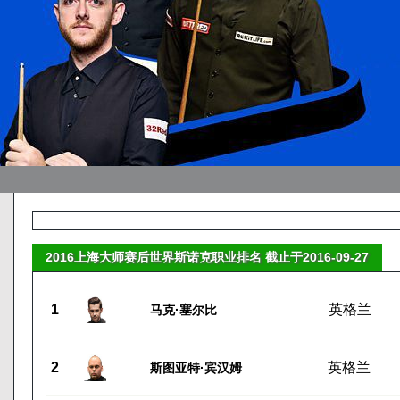
2016上海大师赛后世界斯诺克职业排名 截止于2016-09-27
1
英格兰
马克·塞尔比
2
英格兰
斯图亚特·宾汉姆