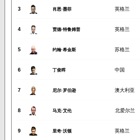
3
英格兰
肖恩·墨菲
4
英格兰
贾德·特鲁姆普
5
苏格兰
约翰·希金斯
6
中国
丁俊晖
7
澳大利亚
尼尔·罗伯逊
8
北爱尔兰
马克·艾伦
9
英格兰
里奇·沃顿