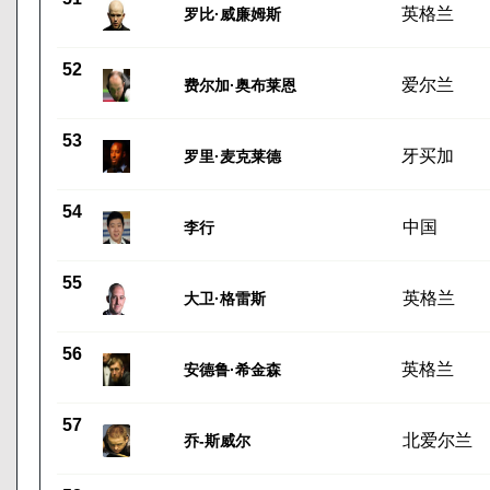
英格兰
罗比·威廉姆斯
52
爱尔兰
费尔加·奥布莱恩
53
牙买加
罗里·麦克莱德
54
中国
李行
55
英格兰
大卫·格雷斯
56
英格兰
安德鲁·希金森
57
北爱尔兰
乔-斯威尔