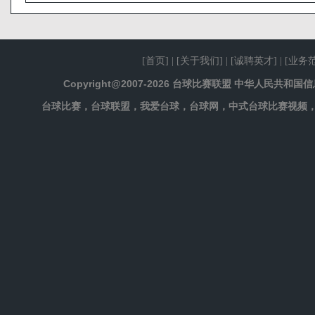
[
首页
] | [
关于我们
] | [
诚聘英才
] | [
业务
Copyright@2007-2026 台球比赛联盟 中华人民共和
台球比赛，台球联盟，我爱台球，台球网，中式台球比赛视频