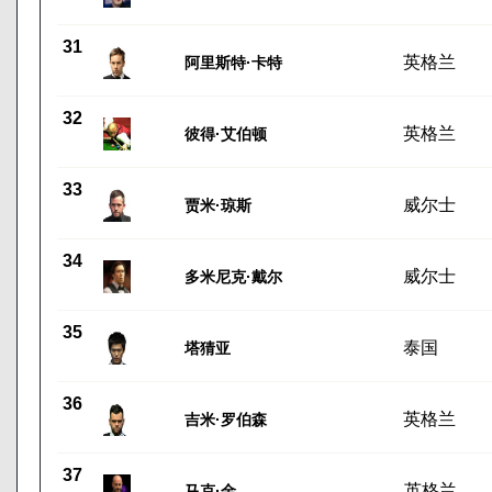
31
英格兰
阿里斯特·卡特
32
英格兰
彼得·艾伯顿
33
威尔士
贾米·琼斯
34
威尔士
多米尼克·戴尔
35
泰国
塔猜亚
36
英格兰
吉米·罗伯森
37
英格兰
马克·金