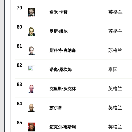
79
英格兰
詹米·卡普
80
苏格兰
罗斯·缪尔
81
苏格兰
斯科特·唐纳森
82
泰国
诺庞·桑坎姆
83
英格兰
克里斯·沃克林
84
英格兰
苏尔蒂
85
英格兰
迈克尔-韦斯利