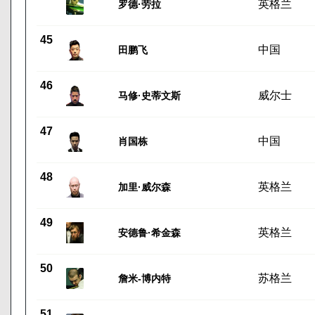
英格兰
罗德·劳拉
45
中国
田鹏飞
46
威尔士
马修·史蒂文斯
47
中国
肖国栋
48
英格兰
加里·威尔森
49
英格兰
安德鲁·希金森
50
苏格兰
詹米-博内特
51