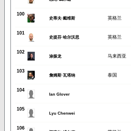
100
英格兰
史蒂夫·戴维斯
101
英格兰
史提芬·哈尔沃思
102
马来西亚
涂振龙
103
泰国
詹姆斯·瓦塔纳
104
Ian Glover
105
Lyu Chenwei
106