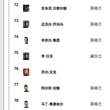
72
英格兰
安东尼·汉密尔顿
73
英格兰
迈克尔·乔治乌
74
英格兰
米切尔·曼恩
75
威尔士
李·沃克
76
乔尔-沃克
77
英格兰
阿尔菲·伯顿
78
英格兰
马丁·奥唐奈尔