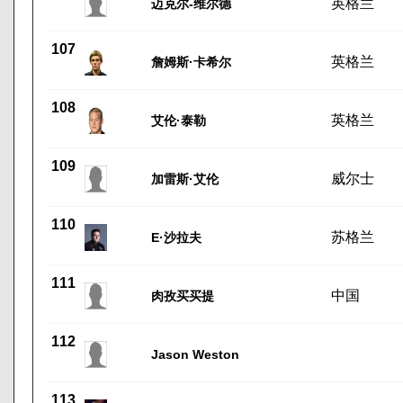
英格兰
迈克尔-维尔德
107
英格兰
詹姆斯·卡希尔
108
英格兰
艾伦·泰勒
109
威尔士
加雷斯·艾伦
110
苏格兰
E·沙拉夫
111
中国
肉孜买买提
112
Jason Weston
113