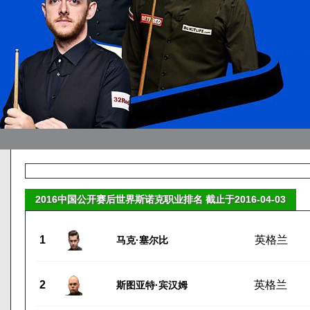
2016中国公开赛后世界斯诺克职业排名 截止于2016-04-03
1
英格兰
马克·塞尔比
2
英格兰
斯图亚特·宾汉姆