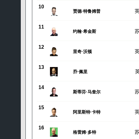
10
英
贾德·特鲁姆普
11
苏
约翰·希金斯
12
英
里奇·沃顿
13
英
乔·佩里
14
苏
斯蒂芬·马奎尔
15
英
阿里斯特·卡特
16
苏
格雷姆·多特