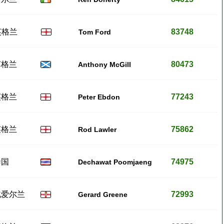
格兰
83748
Tom Ford
格兰
80473
Anthony McGill
格兰
77243
Peter Ebdon
格兰
75862
Rod Lawler
国
74975
Dechawat Poomjaeng
爱尔兰
72993
Gerard Greene