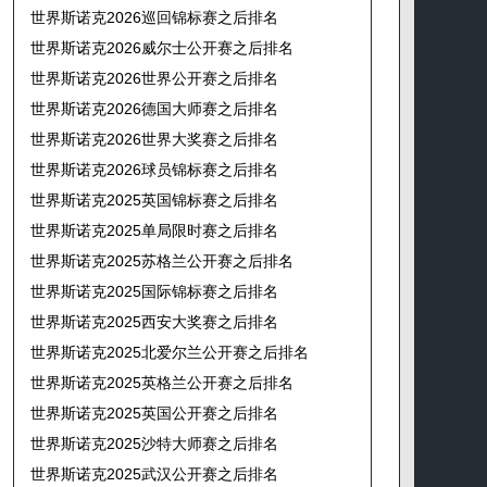
世界斯诺克2026巡回锦标赛之后排名
世界斯诺克2026威尔士公开赛之后排名
世界斯诺克2026世界公开赛之后排名
世界斯诺克2026德国大师赛之后排名
世界斯诺克2026世界大奖赛之后排名
世界斯诺克2026球员锦标赛之后排名
世界斯诺克2025英国锦标赛之后排名
世界斯诺克2025单局限时赛之后排名
世界斯诺克2025苏格兰公开赛之后排名
世界斯诺克2025国际锦标赛之后排名
世界斯诺克2025西安大奖赛之后排名
世界斯诺克2025北爱尔兰公开赛之后排名
世界斯诺克2025英格兰公开赛之后排名
世界斯诺克2025英国公开赛之后排名
世界斯诺克2025沙特大师赛之后排名
世界斯诺克2025武汉公开赛之后排名