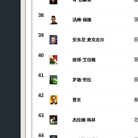
38
英
汤姆·福德
39
苏
安东尼·麦克吉尔
40
英
彼得·艾伯顿
41
英
罗德·劳拉
42
泰
普京
43
北
杰拉德·格林
44