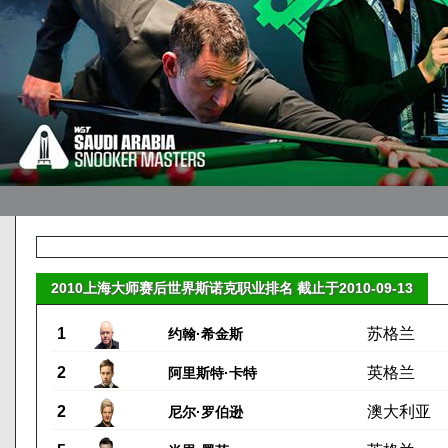
2010上海大师赛后世界斯诺克职业排名 截止于2010-09-13
1
苏格兰
约翰·希金斯
2
英格兰
阿里斯特·卡特
2
澳大利亚
尼尔·罗伯逊