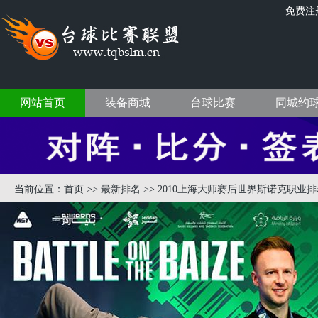
免费注
网站首页
装备商城
台球比赛
同城约
当前位置：
首页
>>
最新排名
>> 2010上海大师赛后世界斯诺克职业排名 截