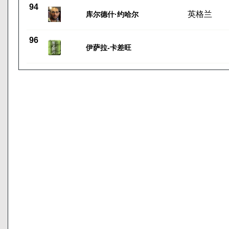
94
英格兰
库尔德什·约哈尔
96
伊萨拉-卡差旺