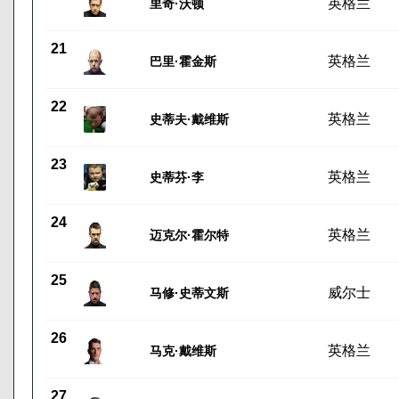
英格兰
里奇·沃顿
21
英格兰
巴里·霍金斯
22
英格兰
史蒂夫·戴维斯
23
英格兰
史蒂芬·李
24
英格兰
迈克尔·霍尔特
25
威尔士
马修·史蒂文斯
26
英格兰
马克·戴维斯
27