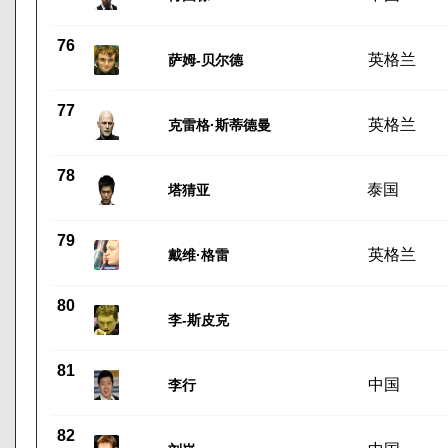
76
英格兰
萨姆-贝尔德
77
英格兰
克雷格·斯蒂德曼
78
泰国
塔猜亚
79
英格兰
戴维·格雷
80
李-斯皮克
81
中国
李行
82