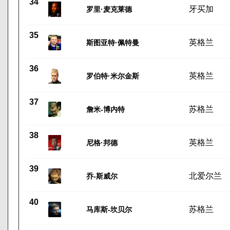
34
牙买加
罗里·麦克莱德
35
英格兰
斯图亚特·佩特曼
36
英格兰
罗伯特·米尔金斯
37
苏格兰
詹米-博内特
38
英格兰
尼格·邦德
39
北爱尔兰
乔-斯威尔
40
苏格兰
马库斯-坎贝尔