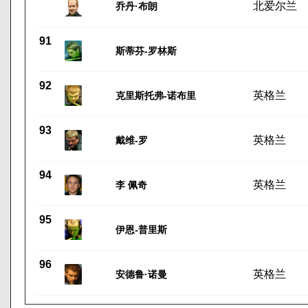
北爱尔兰
乔丹·布朗
91
斯蒂芬-罗林斯
92
英格兰
克里斯托弗-诺布里
93
英格兰
戴维-罗
94
英格兰
李 佩奇
95
伊恩-普里斯
96
英格兰
安德鲁·诺曼