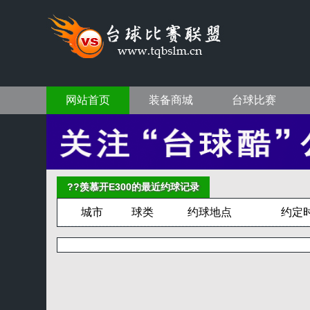
网站首页
装备商城
台球比赛
??羡慕开E300的最近约球记录
城市
球类
约球地点
约定