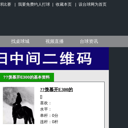
球比赛
|
我要免费约人打球
|
收藏本页
|
设台球网为首页
找桌球城
视频直播
台球资讯
??羡慕开E300的基本资料
??羡慕开E300的
[]
喜欢：
水平：
单杆：0分
连杆：0杆