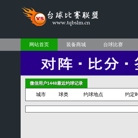
网站首页
装备商城
台球比赛
微信用户1448最近约球记录
城市
球类
约球地点
约定