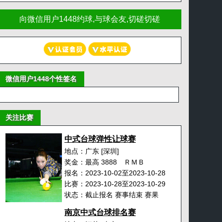
向微信用户1448约球,与球会友,切磋切磋
微信用户1448个性签名
关注比赛
中式台球弹性让球赛
地点：广东 [深圳]
奖金：最高 3888 ＲＭＢ
报名：2023-10-02至2023-10-28
比赛：2023-10-28至2023-10-29
状态：
截止报名
赛事结束
赛果
南京中式台球排名赛