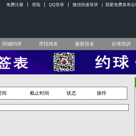
|
|
|
免费注册
登陆
QQ登录
微信快速登录
|
我要免费发布台
同城约球
寻找球友
最新排名
台球培训
时间
截止时间
状态
操作