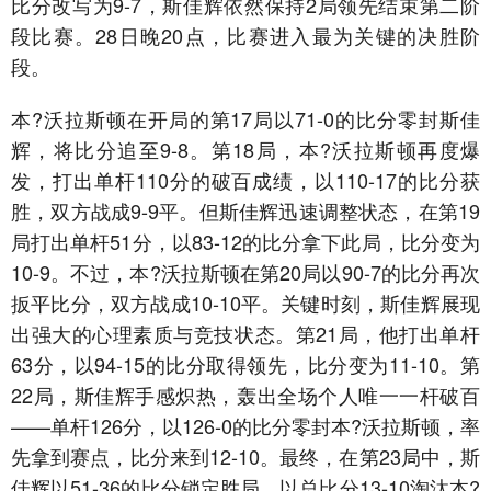
比分改写为9-7，斯佳辉依然保持2局领先结束第二阶
段比赛。28日晚20点，比赛进入最为关键的决胜阶
段。
本?沃拉斯顿在开局的第17局以71-0的比分零封斯佳
辉，将比分追至9-8。第18局，本?沃拉斯顿再度爆
发，打出单杆110分的破百成绩，以110-17的比分获
胜，双方战成9-9平。但斯佳辉迅速调整状态，在第19
局打出单杆51分，以83-12的比分拿下此局，比分变为
10-9。不过，本?沃拉斯顿在第20局以90-7的比分再次
扳平比分，双方战成10-10平。关键时刻，斯佳辉展现
出强大的心理素质与竞技状态。第21局，他打出单杆
63分，以94-15的比分取得领先，比分变为11-10。第
22局，斯佳辉手感炽热，轰出全场个人唯一一杆破百
——单杆126分，以126-0的比分零封本?沃拉斯顿，率
先拿到赛点，比分来到12-10。最终，在第23局中，斯
佳辉以51-36的比分锁定胜局，以总比分13-10淘汰本?