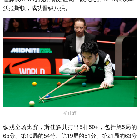
沃拉斯顿，成功晋级八强。
斯佳辉
纵观全场比赛，斯佳辉共打出5杆50+，包括第5局的
65分、第10局的54分、第19局的51分、第21局的63分