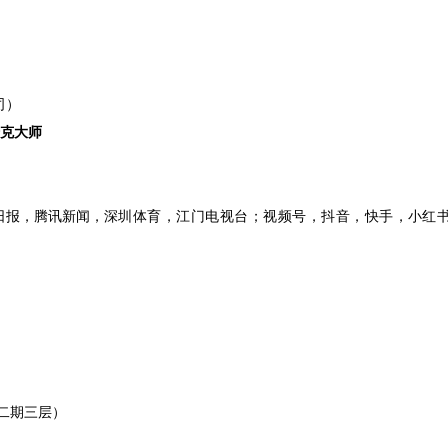
司）
克大师
日报，腾讯新闻，
深圳体育，江门电视台；视频号，抖音，快手，小红书
场二期三层）