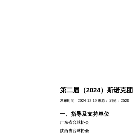
第二届（2024）斯诺
发布时间：
2024-12-19
来源：
浏览：
2520
一、指导及支持单位
广东省台球协会
陕西省台球协会