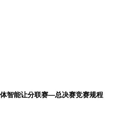
克团体智能让分联赛—总决赛竞赛规程