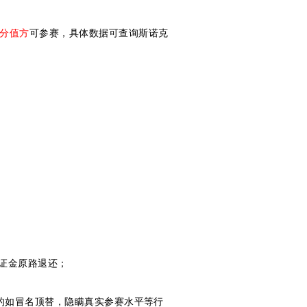
级分值方
可参赛，具体数据可查询斯诺克
证金原路退还；
重的如冒名顶替，隐瞒真实参赛水平等行